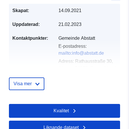
Skapat:
14.09.2021
Uppdaterad:
21.02.2023
Kontaktpunkter:
Gemeinde Abstatt
E-postadress:
mailto:info@abstatt.de
Adress:
Rathausstraße 30,
Abstatt, 74232, Deutschland
Webbadress:
http://www.abstatt.de
Visa mer
Katalogregister:
Läggs till i data.europa.eu:
21
February 2026
Kvalitet
Uppdaterad på data.europa.eu:
25 July 2026
Liknande dataset