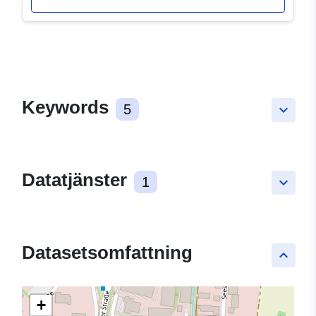
Keywords
5
keyboard_arrow_down
Datatjänster
1
keyboard_arrow_down
Datasetsomfattning
keyboard_arrow_up
+