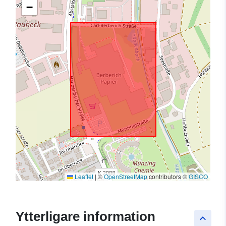
−
Leaflet
|
©
OpenStreetMap
contributors ©
GISCO
Ytterligare information
keyboard_arrow_up