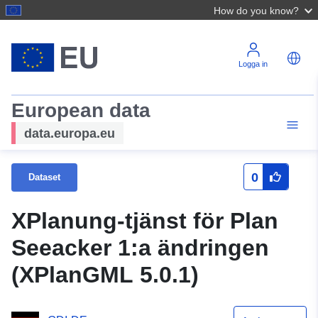
How do you know?
Logga in
European data
data.europa.eu
0
Dataset
XPlanung-tjänst för Plan
Seeacker 1:a ändringen
(XPlanGML 5.0.1)