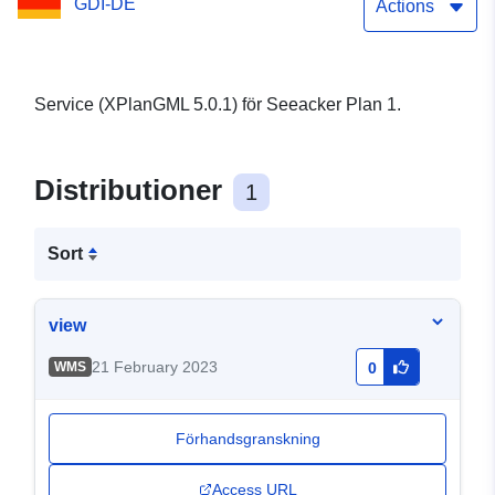
GDI-DE
Actions
Service (XPlanGML 5.0.1) för Seeacker Plan 1.
Distributioner
1
Sort
view
21 February 2023
WMS
0
Förhandsgranskning
Access URL