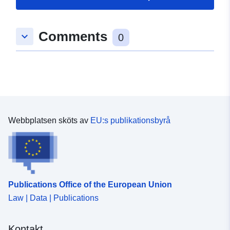
Spatial:
Koordinater:
[ [ 9.2903474,
49.0763394 ], [ 9.293981,
Comments
keyboard_arrow_down
49.0763394 ], [ 9.293981,
0
49.0731734 ], [ 9.2903474,
49.0731734 ], [ 9.2903474,
49.0763394 ] ]
Typ:
Polygon
uriRef:
http://data.europa.eu/88u/dataset
Webbplatsen sköts av
EU:s publikationsbyrå
d236-4141-a89d-c61f58feb4ac
Publications Office of the European Union
Law | Data | Publications
Kontakt