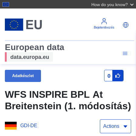
How do you know?
Bejelentkezés
European data
data.europa.eu
0
Adatkészlet
WFS INSPIRE BPL At
Breitenstein (1. módosítás)
GDI-DE
Actions