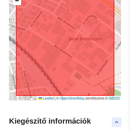
−
Leaflet
|
©
OpenStreetMap
contributors ©
GISCO
Kiegészítő információk
keyboard_arrow_up