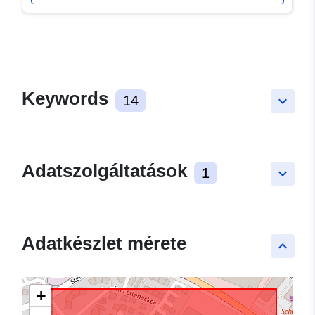
Keywords
14
keyboard_arrow_down
Adatszolgáltatások
1
keyboard_arrow_down
Adatkészlet mérete
keyboard_arrow_up
+