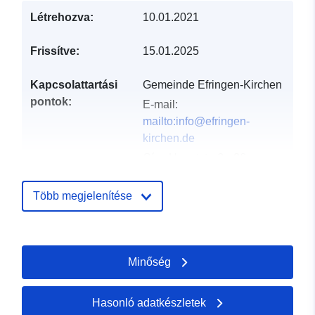
Létrehozva:
10.01.2021
Frissítve:
15.01.2025
Kapcsolattartási
Gemeinde Efringen-Kirchen
pontok:
E-mail:
mailto:info@efringen-
kirchen.de
Cím:
Hauptstraße 26,
Efringen-Kirchen, 79588,
Deutschland
Több megjelenítése
URL:
http://www.efringen-
kirchen.de
Minőség
Katalógus-
Hozzáadva a data.europa.eu-hoz:
nyilvántartás:
21 February 2026
Frissítve: data.europa.eu:
25 July
Hasonló adatkészletek