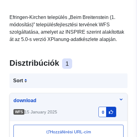
Efringen-Kirchen település „Beim Breitenstein (1.
módosítás)” településfejlesztési tervének WFS
szolgáltatása, amelyet az INSPIRE szerint alakítottak
át az 5.0-s verzió XPlanung-adatkészlete alapján.
Disztribúciók
1
Sort
download
15 January 2025
WFS
0
Hozzáférési URL-cím