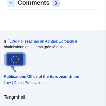
Comments
keyboard_arrow_down
9.8789237, 48.9548701 ], [
0
9.8808338, 48.9548701 ], [
9.8808338, 48.9536529 ], [
9.8789237, 48.9536529 ], [
9.8789237, 48.9548701 ] ]
Clóscríobh:
Polygon
Is í
Oifig Foilseachán an Aontais Eorpaigh
a
uriRef:
http://data.europa.eu/88u/dataset
bhainistíonn an suíomh gréasáin seo.
0d99-48d5-860f-c2cfdbe11966
Publications Office of the European Union
Law | Data | Publications
Teagmháil