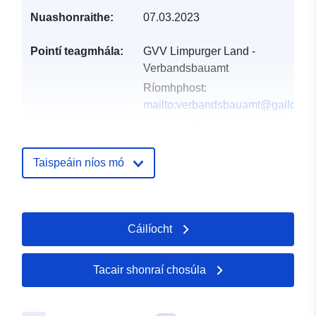
Nuashonraithe:
07.03.2023
Pointí teagmhála:
GVV Limpurger Land -
Verbandsbauamt
Ríomhphost:
mailto:verbandsbauamt@gaildorf.
Seoladh:
Eisbachstraße 24,
Sulzbach-Laufen, 74429,
Deutschland
Taispeáin níos mó
URL:
http://www.sulzbach-laufen.
Taifead Catalóige:
Curtha le data.europa.eu:
21
Cáilíocht
February 2026
Nuashonraithe ar data.europa.eu:
25 July 2026
Tacair shonraí chosúla
Spásúil:
Comhordanáidí:
[ [