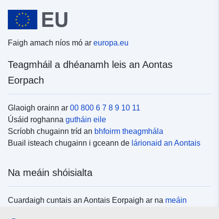
Faigh amach níos mó ar
europa.eu
Teagmháil a dhéanamh leis an Aontas
Eorpach
Glaoigh orainn ar
00 800 6 7 8 9 10 11
Úsáid roghanna
gutháin eile
Scríobh chugainn tríd an
bhfoirm theagmhála
Buail isteach chugainn i gceann de
lárionaid an Aontais
Na meáin shóisialta
Cuardaigh cuntais an Aontais Eorpaigh ar na
meáin
shóisialta