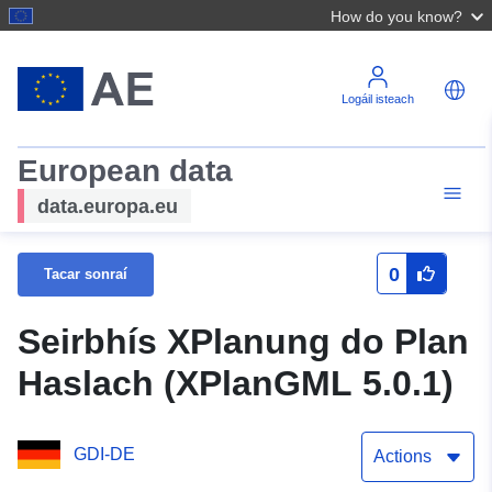
How do you know?
Logáil isteach
European data
data.europa.eu
0
Tacar sonraí
Seirbhís XPlanung do Plan
Haslach (XPlanGML 5.0.1)
GDI-DE
Actions