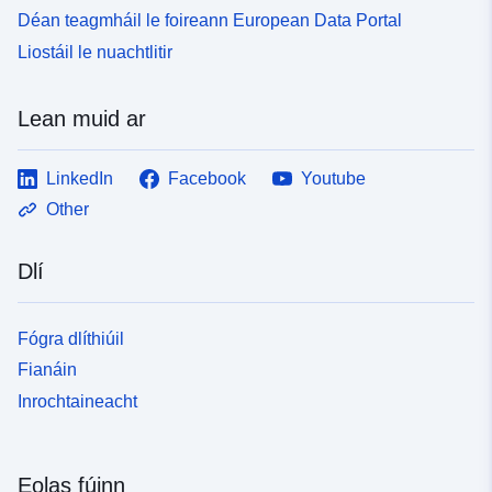
Déan teagmháil le foireann European Data Portal
Liostáil le nuachtlitir
Lean muid ar
LinkedIn
Facebook
Youtube
Other
Dlí
Fógra dlíthiúil
Fianáin
Inrochtaineacht
Eolas fúinn