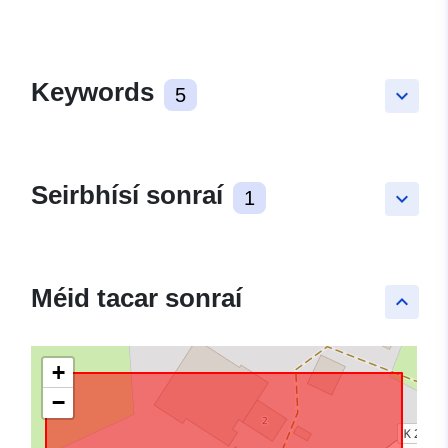
Keywords
5
keyboard_arrow_down
Seirbhísí sonraí
1
keyboard_arrow_down
Méid tacar sonraí
keyboard_arrow_up
+
−