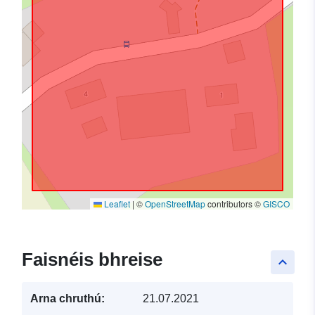
Leaflet
|
©
OpenStreetMap
contributors ©
GISCO
Faisnéis bhreise
keyboard_arrow_up
Arna chruthú:
21.07.2021