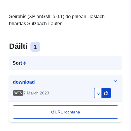
Seirbhís (XPlanGML 5.0.1) do phlean Haslach
bhardas Sulzbach-Laufen
Dáiltí
1
Sort
download
7 March 2023
WFS
0
URL rochtana