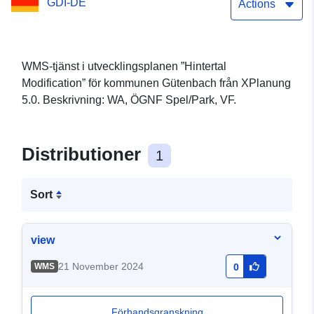
GDI-DE
Actions
WMS-tjänst i utvecklingsplanen ”Hintertal
Modification” för kommunen Gütenbach från XPlanung
5.0. Beskrivning: WA, ÖGNF Spel/Park, VF.
Distributioner
1
Sort
view
21 November 2024
WMS
0
Förhandsgranskning