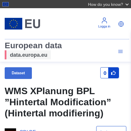
How do you know?
Logga in
European data
data.europa.eu
0
Dataset
WMS XPlanung BPL
”Hintertal Modification”
(Hintertal modifiering)