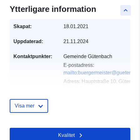
Ytterligare information
keyboard_arrow_up
Skapat:
18.01.2021
Uppdaterad:
21.11.2024
Kontaktpunkter:
Gemeinde Gütenbach
E-postadress:
mailto:buergermeister@guetenbac
Adress:
Hauptstraße 10, Gütenbac
78148, Deutschland
Webbadress:
http://www.guetenbach.de
Visa mer
Katalogregister:
Läggs till i data.europa.eu:
21
February 2026
Kvalitet
Uppdaterad på data.europa.eu: