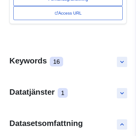
Access URL
Keywords
16
keyboard_arrow_down
Datatjänster
1
keyboard_arrow_down
Datasetsomfattning
keyboard_arrow_up