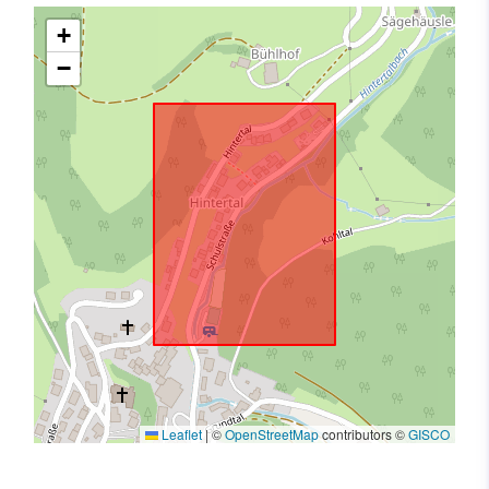
+
−
Leaflet
|
©
OpenStreetMap
contributors ©
GISCO