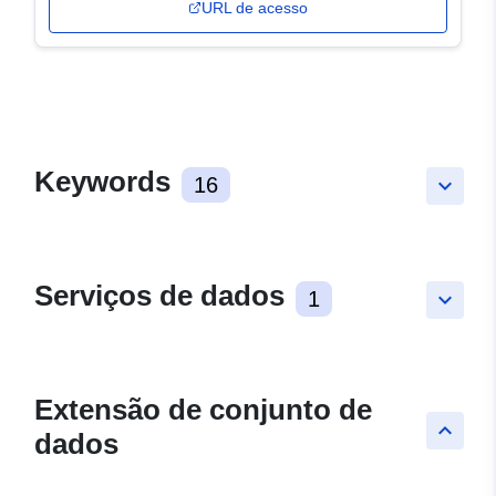
URL de acesso
Keywords
16
keyboard_arrow_down
Serviços de dados
1
keyboard_arrow_down
Extensão de conjunto de
keyboard_arrow_up
dados