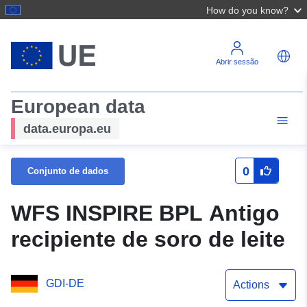
How do you know?
Abrir sessão
European data
data.europa.eu
0
Conjunto de dados
WFS INSPIRE BPL Antigo
recipiente de soro de leite
GDI-DE
Actions