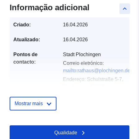
Informação adicional
keyboard_arrow_up
Criado:
16.04.2026
Atualizado:
16.04.2026
Pontos de
Stadt Plochingen
contacto:
Correio eletrónico:
mailto:rathaus@plochingen.de
Endereço:
Schulstraße 5-7,
Plochingen, 73207,
Deutschland
URL:
Mostrar mais
http://www.plochingen.de
Registo do
Acrescentado à data.europa.eu:
Qualidade
catálogo:
02 May 2026