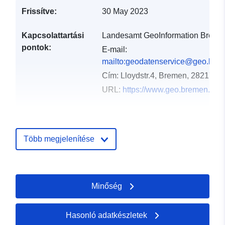
Frissítve:
30 May 2023
Kapcsolattartási
Landesamt GeoInformation Breme
pontok:
E-mail:
mailto:geodatenservice@geo.bre
Cím:
Lloydstr.4, Bremen, 28217, 
URL:
https://www.geo.bremen.de/
Katalógus-
Hozzáadva a data.europa.eu-hoz:
nyilvántartás:
21 February 2026
Több megjelenítése
Frissítve: data.europa.eu:
25 July
2026
Térbeli:
Koordináták:
[ [ 8.484333,
Minőség
53.610634 ], [ 8.990931,
53.610634 ], [ 8.990931,
Hasonló adatkészletek
53.009933 ], [ 8.484333,