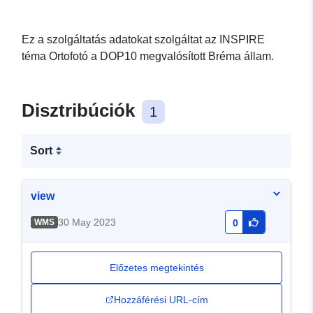
Ez a szolgáltatás adatokat szolgáltat az INSPIRE
téma Ortofotó a DOP10 megvalósított Bréma állam.
Disztribúciók
1
Sort
view
30 May 2023
WMS
0
Előzetes megtekintés
Hozzáférési URL-cím