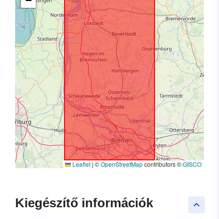
−
Leaflet
|
©
OpenStreetMap
contributors ©
GISCO
Kiegészítő információk
keyboard_arrow_up