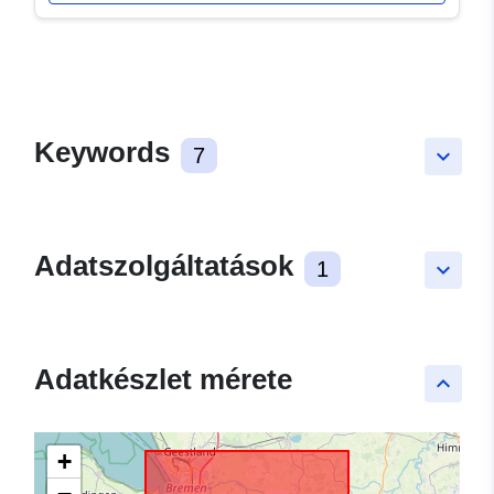
Keywords
7
keyboard_arrow_down
Adatszolgáltatások
1
keyboard_arrow_down
Adatkészlet mérete
keyboard_arrow_up
+