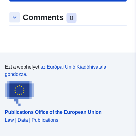
53.009933 ], [ 8.484333,
53.610634 ] ]
Comments
keyboard_arrow_down
0
Típus:
Polygon
uriRef:
http://data.europa.eu/88u/dataset
fefb-4900-be0a-632c126deeec
Ezt a webhelyet
az Európai Unió Kiadóhivatala
gondozza.
Publications Office of the European Union
Law | Data | Publications