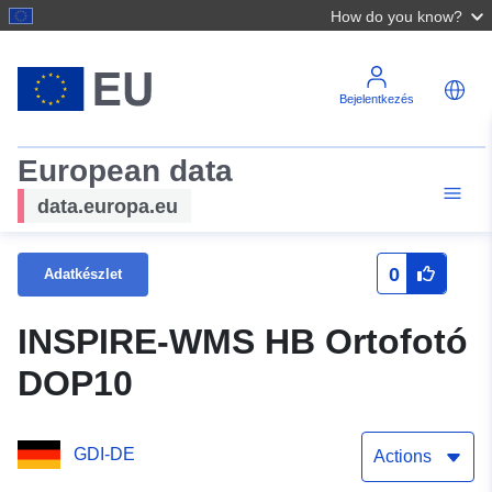
How do you know?
Bejelentkezés
European data
data.europa.eu
0
Adatkészlet
INSPIRE-WMS HB Ortofotó
DOP10
GDI-DE
Actions