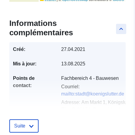
Informations
keyboard_arrow_up
complémentaires
Créé:
27.04.2021
Mis à jour:
13.08.2025
Points de
Fachbereich 4 - Bauwesen
contact:
Courriel:
mailto:stadt@koenigslutter.de
Adresse:
Am Markt 1, Königslutter
Elm, D-38154, Deutschland
URL:
https://www.koenigslutter.de/index
Suite