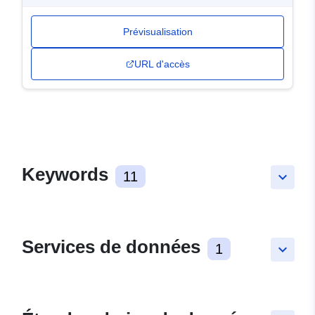
Prévisualisation
URL d'accès
Keywords
11
keyboard_arrow_down
Services de données
1
keyboard_arrow_down