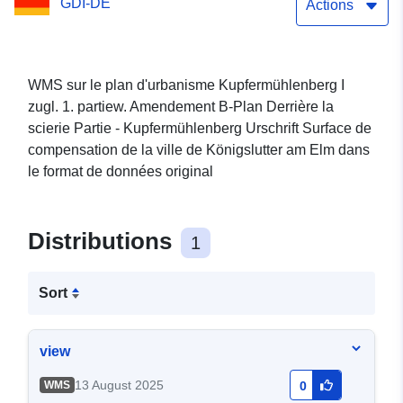
GDI-DE
Plan Derrière la scierie
Actions
Partie - Kupfermühlenberg
Urschrift Surface de
WMS sur le plan d'urbanisme Kupfermühlenberg I
zugl. 1. partiew. Amendement B-Plan Derrière la
compensation de la ville
scierie Partie - Kupfermühlenberg Urschrift Surface de
de Königslutter am Elm
compensation de la ville de Königslutter am Elm dans
le format de données original
Distributions
1
Sort
view
13 August 2025
WMS
0