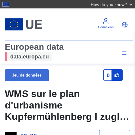
How do you know?
Connexion
European data
data.europa.eu
0
Jeu de données
WMS sur le plan
d'urbanisme
Kupfermühlenberg I zugl.
1. partiew. Amendement B-