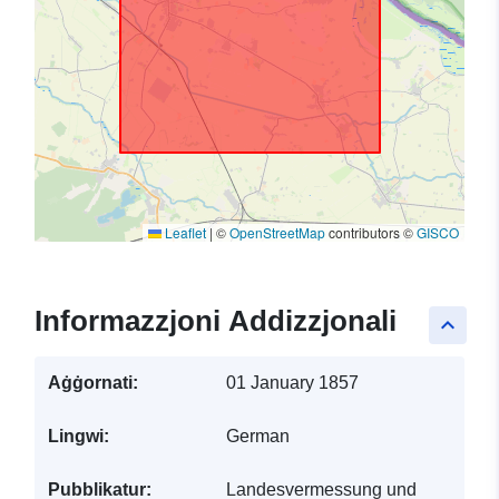
Leaflet
|
©
OpenStreetMap
contributors ©
GISCO
Informazzjoni Addizzjonali
keyboard_arrow_up
Aġġornati:
01 January 1857
Lingwi:
German
Pubblikatur:
Landesvermessung und