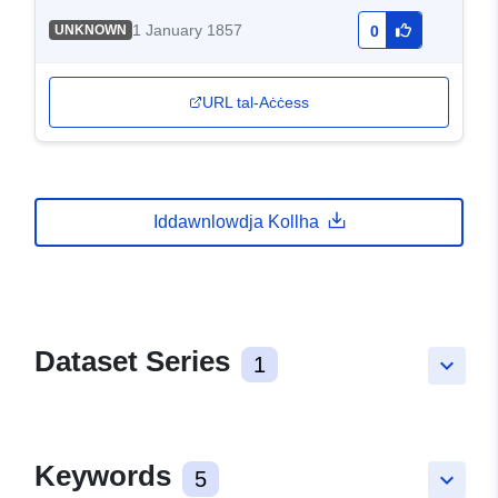
1 January 1857
UNKNOWN
0
URL tal-Aċċess
Iddawnlowdja Kollha
Dataset Series
1
keyboard_arrow_down
Keywords
5
keyboard_arrow_down