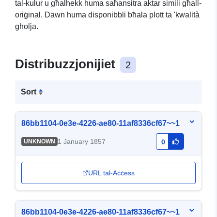
tal-kulur u għalhekk huma saħansitra aktar simili għall-
oriġinal. Dawn huma disponibbli bħala plott ta 'kwalità
għolja.
Distribuzzjonijiet
2
Sort
86bb1104-0e3e-4226-ae80-11af8336cf67~~1
1 January 1857
UNKNOWN
0
URL tal-Aċċess
86bb1104-0e3e-4226-ae80-11af8336cf67~~1