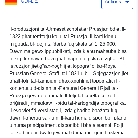
GDI-DE
Actions
Il-produzzjoni tal-Urmesstischblätter Prussjan bdiet fl-
1822 għat-territorju kollu tal-Prussja. Il-karti kienu
miġbuda bl-idejn ta 'darba fuq skala ta' 1: 25 000.
Dawn ma ġewx ippubblikati, iżda kienu maħsuba biss
biex jiffurmaw il-bażi għal mapep fuq skala iżgħar. Bl- -
Istruzzjonijiet għax-xogħlijiet topografiċi tar-Royal
Prussian General Staff- tal-1821 u bl- -Spjegazzjonijiet
għall-folji tal-kampjuni għax-xogħlijiet topografiċi Il-
kontenut u d-disinn tal-Persunal Ġenerali Rjali tal-
Prussja ġew determinati. Il-folji tat-tabella tal-kejl
oriġinali jimmarkaw il-bidu tal-kartografija topografika,
li evolviet f'diversi stadji, iżda għadha bbażata fuq
dawn l-għeruq sal-lum. Il-karti huma disponibbli plano
u huma prinċipalment disponibbli bħala stampi. Folji
tal-karti individwali ġew maħduma mill-ġdid fl-iskema