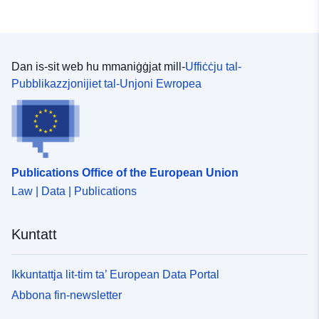
Herkunft der Daten erhalten
Sie per Anfrage an die E...
Dan is-sit web hu mmaniġġjat mill-
Uffiċċju tal-
Identifikaturi:
https://registry.gdi-
Pubblikazzjonijiet tal-Unjoni Ewropea
de.org/id/de.bb.metadata/86bb110
0e3e-4226-ae80-11af8336cf67
uriRef:
http://data.europa.eu/88u/dataset
0e3e-4226-ae80-11af8336cf67~~
Publications Office of the European Union
Perjodiċità tad-
unknown
Law | Data | Publications
Dovuti:
Kuntatt
Ikkuntattja lit-tim ta’ European Data Portal
Abbona fin-newsletter