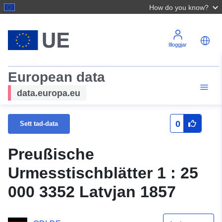
How do you know?
Illoggjar
European data
data.europa.eu
0
Sett tad-data
Preußische
Urmesstischblätter 1 : 25
000 3352 Latvjan 1857