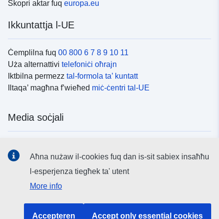
Skopri aktar fuq
europa.eu
Ikkuntattja l-UE
Ċemplilna fuq
00 800 6 7 8 9 10 11
Uża alternattivi
telefoniċi oħrajn
Iktbilna permezz
tal-formola ta’ kuntatt
Iltaqa’ magħna f’wieħed
miċ-ċentri tal-UE
Media soċjali
Fittex mezzi
tal-media soċjali tal-UE
Aħna nużaw il-cookies fuq dan is-sit sabiex insaħħu
l-esperjenza tiegħek ta' utent
L-istituzzjonijiet u l-korpi tal-UE
More info
Fittex l-istituzzjonijiet u l-korpi kollha tal-UE.
Accepteren
Accept only essential cookies