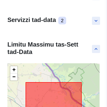
Servizzi tad-data
2
keyboard_arrow_down
Limitu Massimu tas-Sett
keyboard_arrow_up
tad-Data
+
−