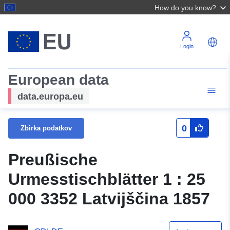
How do you know?
Login
European data
data.europa.eu
0
Zbirka podatkov
Preußische
Urmesstischblätter 1 : 25
000 3352 Latvijščina 1857