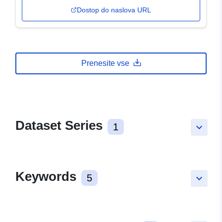
Dostop do naslova URL
Prenesite vse
Dataset Series
1
keyboard_arrow_down
Keywords
5
keyboard_arrow_down