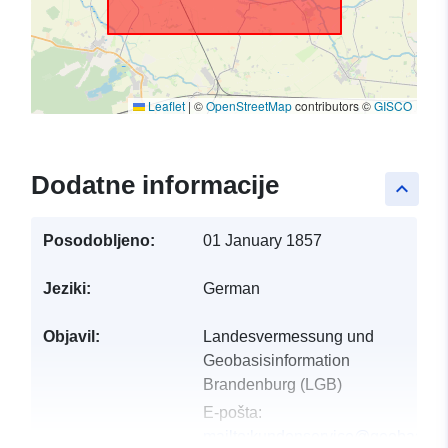
Leaflet
|
©
OpenStreetMap
contributors ©
GISCO
Dodatne informacije
keyboard_arrow_up
Posodobljeno:
01 January 1857
Jeziki:
German
Objavil:
Landesvermessung und
Geobasisinformation
Brandenburg (LGB)
E-pošta:
mailto:kundenservice@geobasis-