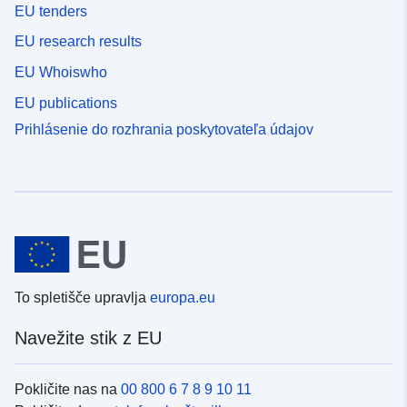
EU tenders
EU research results
EU Whoiswho
EU publications
Prihlásenie do rozhrania poskytovateľa údajov
To spletišče upravlja
europa.eu
Navežite stik z EU
Pokličite nas na
00 800 6 7 8 9 10 11