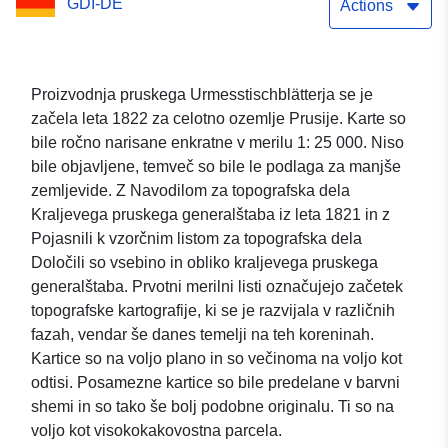
GDI-DE
Actions
Proizvodnja pruskega Urmesstischblätterja se je
začela leta 1822 za celotno ozemlje Prusije. Karte so
bile ročno narisane enkratne v merilu 1: 25 000. Niso
bile objavljene, temveč so bile le podlaga za manjše
zemljevide. Z Navodilom za topografska dela
Kraljevega pruskega generalštaba iz leta 1821 in z
Pojasnili k vzorčnim listom za topografska dela
Določili so vsebino in obliko kraljevega pruskega
generalštaba. Prvotni merilni listi označujejo začetek
topografske kartografije, ki se je razvijala v različnih
fazah, vendar še danes temelji na teh koreninah.
Kartice so na voljo plano in so večinoma na voljo kot
odtisi. Posamezne kartice so bile predelane v barvni
shemi in so tako še bolj podobne originalu. Ti so na
voljo kot visokokakovostna parcela.