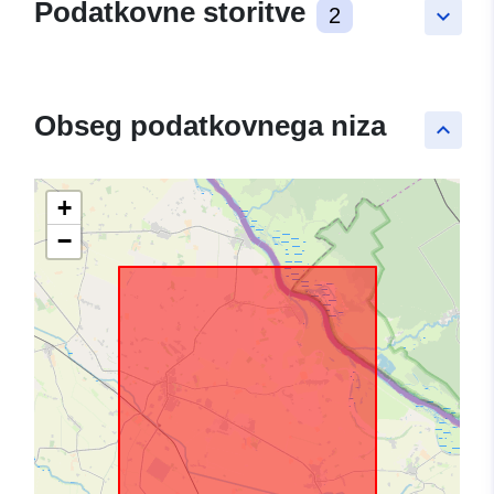
Podatkovne storitve
2
keyboard_arrow_down
Obseg podatkovnega niza
keyboard_arrow_up
+
−