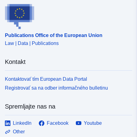
de.org/id/de.bb.metadata/86bb110
0e3e-4226-ae80-11af8336cf67
uriRef:
http://data.europa.eu/88u/dataset
Publications Office of the European Union
0e3e-4226-ae80-11af8336cf67~~
Law | Data | Publications
Periodičnost
unknown
nastanka
Kontakt
poslovnega
dogodka:
Kontaktovať tím European Data Portal
Registrovať sa na odber informačného bulletinu
Spremljajte nas na
LinkedIn
Facebook
Youtube
Other