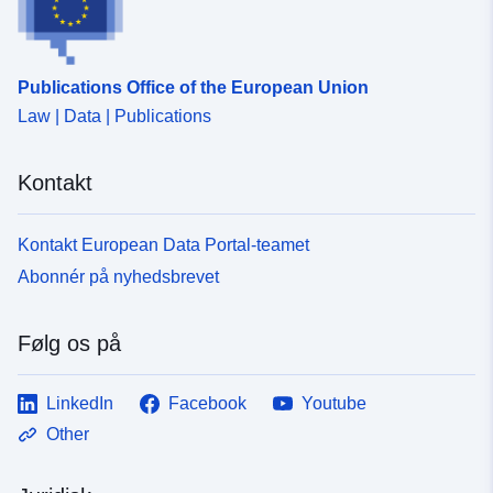
Hydrogeologische Karte von
Nordrhein-Westfalen
1:100.000
Publications Office of the European Union
Law | Data | Publications
Identifikatorer:
https://registry.gdi-
de.org/id/de.nw/INSP-
Kontakt
ISHK100WMS
uriRef:
http://data.europa.eu/88u/dataset
Kontakt European Data Portal-teamet
e927-413b-b763-50e508cc9e51
Abonnér på nyhedsbrevet
Følg os på
LinkedIn
Facebook
Youtube
Other