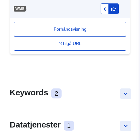
-
WMS
0
Forhåndsvisning
Tilgå URL
Keywords
2
keyboard_arrow_down
Datatjenester
1
keyboard_arrow_down