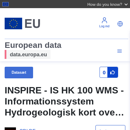
How do you know?
Log ind
European data
data.europa.eu
0
Datasæt
INSPIRE - IS HK 100 WMS -
Informationssystem
Hydrogeologisk kort over
Nordrhein-Westfalen