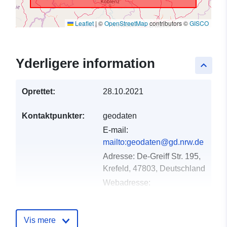
Leaflet
|
©
OpenStreetMap
contributors ©
GISCO
Yderligere information
keyboard_arrow_up
Oprettet:
28.10.2021
Kontaktpunkter:
geodaten
E-mail:
mailto:geodaten@gd.nrw.de
Adresse:
De-Greiff Str. 195,
Krefeld, 47803, Deutschland
Webadresse:
http://geoh.conterra:8080/oai-
pmh-geo-
harvest/harvesters/www.gd.nrw.de
Vis mere