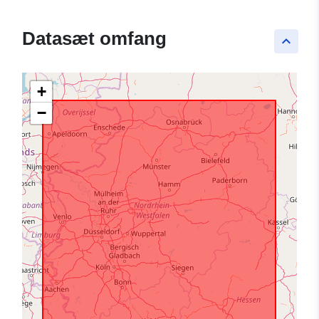
Datasæt omfang
keyboard_arrow_up
+
−