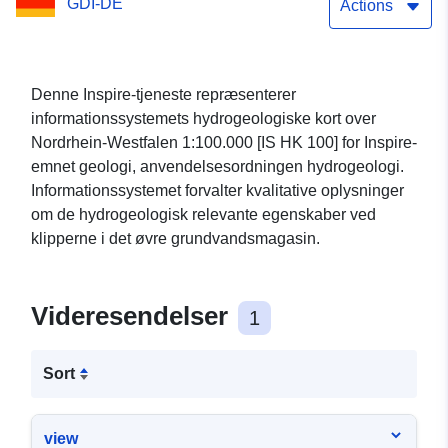
GDI-DE
1:100.000 -
Actions
Præsentationstjeneste
Denne Inspire-tjeneste repræsenterer
informationssystemets hydrogeologiske kort over
Nordrhein-Westfalen 1:100.000 [IS HK 100] for Inspire-
emnet geologi, anvendelsesordningen hydrogeologi.
Informationssystemet forvalter kvalitative oplysninger
om de hydrogeologisk relevante egenskaber ved
klipperne i det øvre grundvandsmagasin.
Videresendelser
1
Sort
view