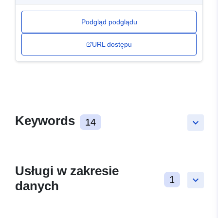
Podgląd podglądu
URL dostępu
Keywords
14
keyboard_arrow_down
Usługi w zakresie
1
keyboard_arrow_down
danych