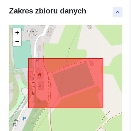
Zakres zbioru danych
keyboard_arrow_up
+
−