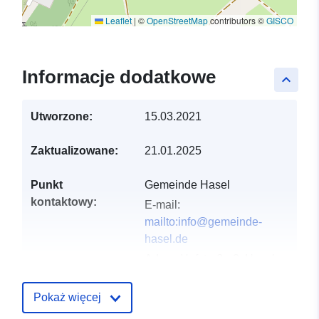
Leaflet
|
©
OpenStreetMap
contributors ©
GISCO
Informacje dodatkowe
keyboard_arrow_up
Utworzone:
15.03.2021
Zaktualizowane:
21.01.2025
Punkt
Gemeinde Hasel
kontaktowy:
E-mail:
mailto:info@gemeinde-
hasel.de
Adres:
Hofstraße 2, Hasel,
79686, Deutschland
URL:
http://www.gemeinde-
Pokaż więcej
hasel.de