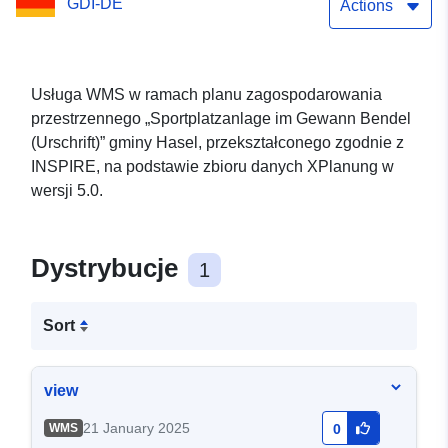
GDI-DE
Actions
Usługa WMS w ramach planu zagospodarowania
przestrzennego „Sportplatzanlage im Gewann Bendel
(Urschrift)” gminy Hasel, przekształconego zgodnie z
INSPIRE, na podstawie zbioru danych XPlanung w
wersji 5.0.
Dystrybucje
1
Sort
view
21 January 2025
WMS
0