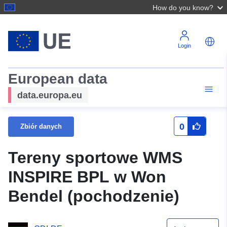
How do you know?
Login
European data
data.europa.eu
0
Zbiór danych
Tereny sportowe WMS
INSPIRE BPL w Won
Bendel (pochodzenie)