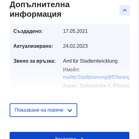
Допълнителна
keyboard_arrow_up
информация
Създадено:
17.05.2021
Актуализирано:
24.02.2023
Звено за връзка:
Amt für Stadtentwicklung
Имейл:
mailto:Stadtplanung@Ellwangen.
Адрес:
Spitalstraße 4, Ellwangen,
73479, Deutschland
URL адрес:
http://www.ellwangen.de
Показване на повече
Каталожен
Добавено към data.europa.eu:
24
запис:
January 2026