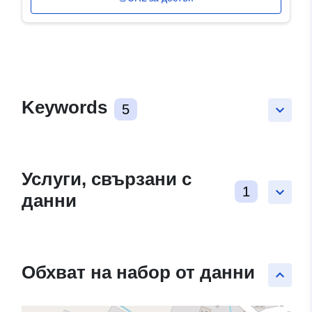
Keywords
5
keyboard_arrow_down
Услуги, свързани с
1
keyboard_arrow_down
данни
Обхват на набор от данни
keyboard_arrow_up