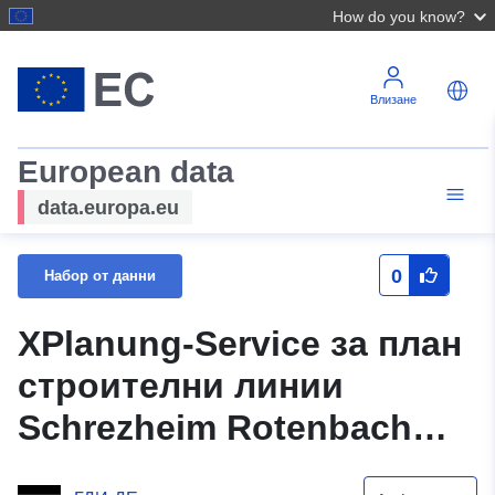
How do you know?
Влизане
European data
data.europa.eu
0
Набор от данни
XPlanung-Service за план
строителни линии
Schrezheim Rotenbach
Am Ortsweg No. 3 и No. 4