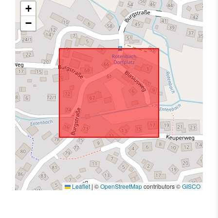
+
−
Leaflet
|
©
OpenStreetMap
contributors ©
GISCO