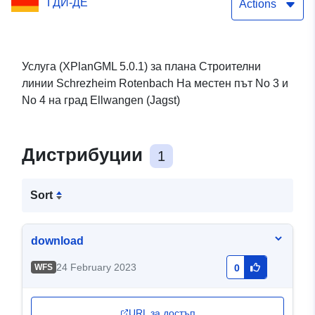
ГДИ-ДЕ
(XPlanGML 5.0.1)
Actions
Услуга (XPlanGML 5.0.1) за плана Строителни
линии Schrezheim Rotenbach На местен път No 3 и
No 4 на град Ellwangen (Jagst)
Дистрибуции
1
Sort
download
24 February 2023
WFS
0
URL за достъп