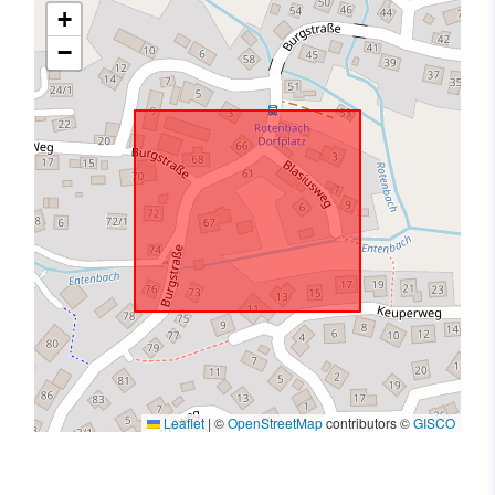
+
−
Leaflet
|
©
OpenStreetMap
contributors ©
GISCO