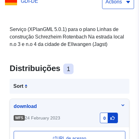
GDI-DE
n.o 3 e n.o 4 (XPlanGML
Actions
5.0.1)
Serviço (XPlanGML 5.0.1) para o plano Linhas de
construção Schrezheim Rotenbach Na estrada local
n.o 3 e n.o 4 da cidade de Ellwangen (Jagst)
Distribuições
1
Sort
download
24 February 2023
WFS
0
URL de acesso