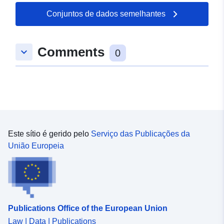
Conjuntos de dados semelhantes
Espacial:
Coordenadas:
[ [
10.1109046, 48.9590873 ], [
10.1130972, 48.9590873 ], [
Comments
keyboard_arrow_down
10.1130972, 48.9578067 ], [
0
10.1109046, 48.9578067 ], [
10.1109046, 48.9590873 ] ]
Tipo:
Polygon
uriRef:
http://data.europa.eu/88u/dataset
bdb5-4229-b83d-307167cd6eba
Este sítio é gerido pelo
Serviço das Publicações da
União Europeia
Publications Office of the European Union
Law | Data | Publications