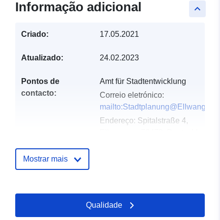
Informação adicional
keyboard_arrow_up
Criado:
17.05.2021
Atualizado:
24.02.2023
Pontos de
Amt für Stadtentwicklung
contacto:
Correio eletrónico:
mailto:Stadtplanung@Ellwangen.
Endereço:
Spitalstraße 4,
Ellwangen, 73479, Deutschland
URL:
http://www.ellwangen.de
Mostrar mais
Registo do
Acrescentado à data.europa.eu:
catálogo:
24 January 2026
Atualizado em data.europa.eu:
Qualidade
25 July 2026