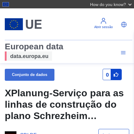
How do you know?
Abrir sessão
European data
data.europa.eu
0
Conjunto de dados
XPlanung-Serviço para as
linhas de construção do
plano Schrezheim
Rotenbach Am Ortsweg