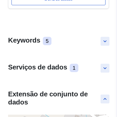
Keywords
5
keyboard_arrow_down
Serviços de dados
1
keyboard_arrow_down
Extensão de conjunto de
keyboard_arrow_up
dados