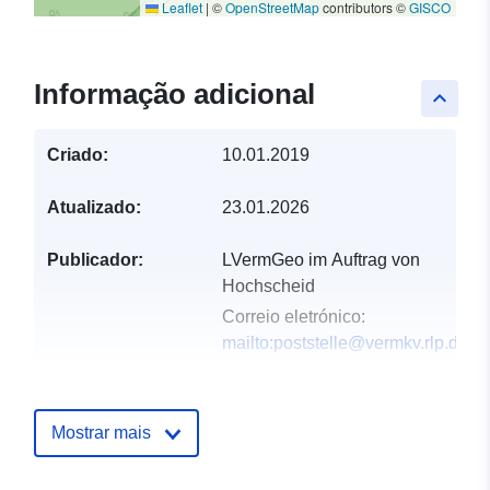
Leaflet
|
©
OpenStreetMap
contributors ©
GISCO
Informação adicional
keyboard_arrow_up
Criado:
10.01.2019
Atualizado:
23.01.2026
Publicador:
LVermGeo im Auftrag von
Hochscheid
Correio eletrónico:
mailto:poststelle@vermkv.rlp.de
Registo do
Acrescentado à data.europa.eu:
catálogo:
24 February 2024
Mostrar mais
Atualizado em data.europa.eu:
25 July 2026