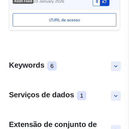
23 January 2026
Atom Feed
0
URL de acesso
Keywords
6
keyboard_arrow_down
Serviços de dados
1
keyboard_arrow_down
Extensão de conjunto de