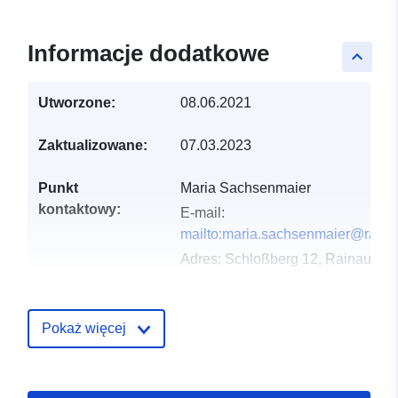
Informacje dodatkowe
keyboard_arrow_up
Utworzone:
08.06.2021
Zaktualizowane:
07.03.2023
Punkt
Maria Sachsenmaier
kontaktowy:
E-mail:
mailto:maria.sachsenmaier@raina
Adres:
Schloßberg 12, Rainau, 73
Deutschland
URL:
http://www.rainau.de
Pokaż więcej
Zapis katalogu:
Dodany do data.europa.eu:
21
February 2026
Zaktualizowano dane.europa.eu: