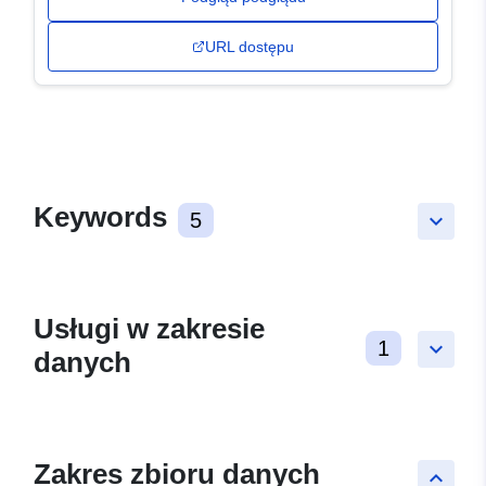
URL dostępu
Keywords
5
keyboard_arrow_down
Usługi w zakresie
1
keyboard_arrow_down
danych
Zakres zbioru danych
keyboard_arrow_up