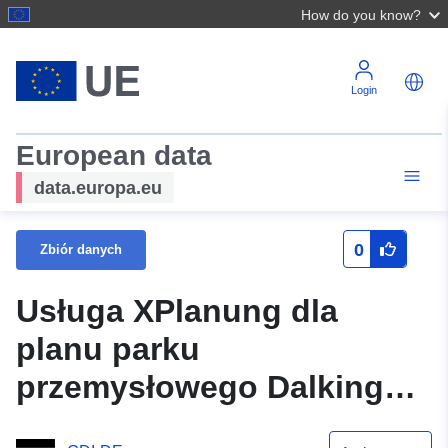
How do you know?
Login
European data
data.europa.eu
0
Zbiór danych
Usługa XPlanung dla
planu parku
przemysłowego Dalkingen
Süd - 1. Rozszerzenie