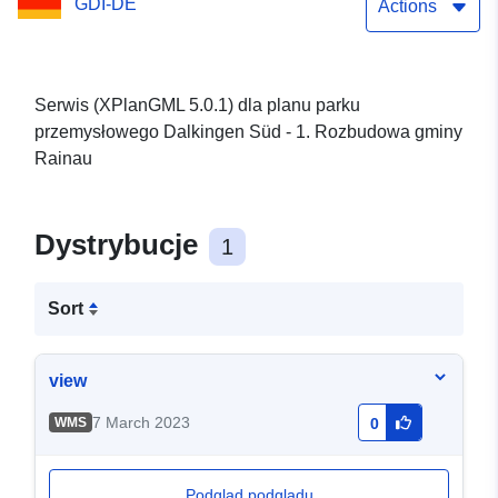
GDI-DE
(XPlanGML 5.0.1)
Actions
Serwis (XPlanGML 5.0.1) dla planu parku
przemysłowego Dalkingen Süd - 1. Rozbudowa gminy
Rainau
Dystrybucje
1
Sort
view
7 March 2023
WMS
0
Podgląd podglądu