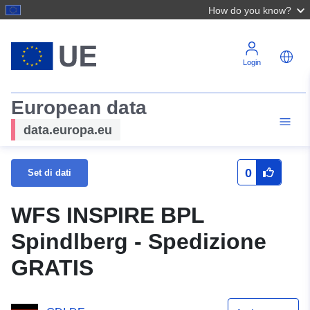
How do you know?
Login
European data
data.europa.eu
0
Set di dati
WFS INSPIRE BPL
Spindlberg - Spedizione
GRATIS