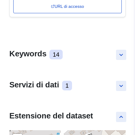
URL di accesso
Keywords
14
keyboard_arrow_down
Servizi di dati
1
keyboard_arrow_down
Estensione del dataset
keyboard_arrow_up