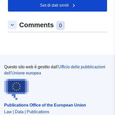
Set di dati simili
48.9934598 ], [ 9.1371163,
48.9934598 ], [ 9.1371163,
48.9916164 ], [ 9.1343896,
Comments
keyboard_arrow_down
48.9916164 ], [ 9.1343896,
0
48.9934598 ] ]
Tipo:
Polygon
Conforme a:
Risorsa:
http://data.europa.eu/eli/reg/2009/
Questo sito web è gestito dall'
Ufficio delle pubblicazioni
uriRef:
http://data.europa.eu/88u/dataset
dell'Unione europea
3cf1-463e-830c-b5b220aefd7a
Publications Office of the European Union
Law | Data | Publications