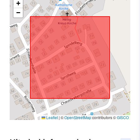
+
−
Leaflet
|
©
OpenStreetMap
contributors ©
GISCO