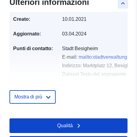
Ulteriori informazioni
keyboard_arrow_up
Creato:
10.01.2021
Aggiornato:
03.04.2024
Punti di contatto:
Stadt Besigheim
E-mail:
mailto:stadtverwaltung@b
Indirizzo:
Marktplatz 12, Besighei
Dataset Testo del segnaposto del 
http://www.besigheim.de
Mostra di più
Registro del
Aggiunta a data.europa.eu:
21
catalogo:
February 2026
Aggiornato su data.europa.eu:
25 July 2026
Qualità
Spaziale:
Coordinate:
[ [ 9.1343896,