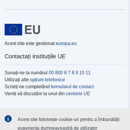
Acest site este gestionat
europa.eu
Contactați instituțiile UE
Sunați-ne la numărul
00 800 6 7 8 9 10 11
Utilizați alte
opțiuni telefonice
Scrieți-ne completând
formularul de contact
Veniți să discutăm la unul din
centrele UE
Platformele de comunicare socială
Acest site folosește cookie-uri pentru a îmbunătăți
Descoperiți canalele UE
pe rețelele sociale
experiența dumneavoastră de utilizator