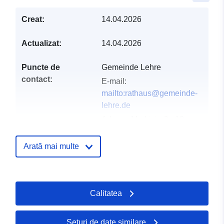
Creat:
14.04.2026
Actualizat:
14.04.2026
Puncte de
Gemeinde Lehre
contact:
E-mail:
mailto:rathaus@gemeinde-
lehre.de
Adresa:
Marktstraße 10,
Lehre, D-38165,
Deutschland
Arată mai multe
Adresă URL:
https://gemeinde-lehre.de
Calitatea
Registru catalog:
Adăugat la data.europa.eu:
02 Ma
Informații actualizate la data a.eur
25 July 2026
Seturi de date similare