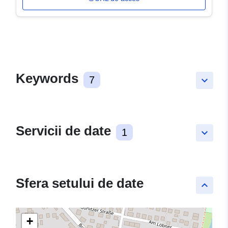
Keywords
7
keyboard_arrow_down
Servicii de date
1
keyboard_arrow_down
Sfera setului de date
keyboard_arrow_up
+