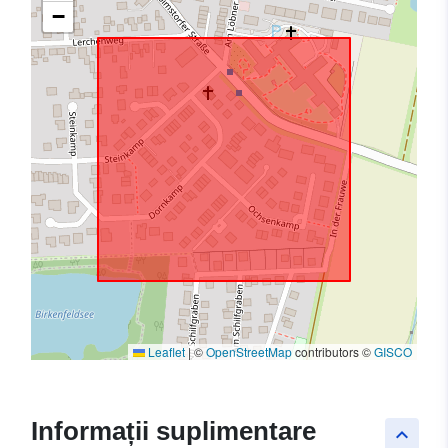
−
Leaflet
|
©
OpenStreetMap
contributors ©
GISCO
Informații suplimentare
keyboard_arrow_up