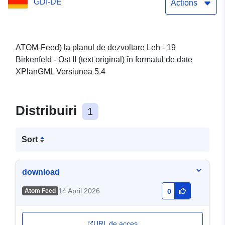
GDI-DE
Actions
ATOM-Feed) la planul de dezvoltare Leh - 19
Birkenfeld - Ost II (text original) în formatul de date
XPlanGML Versiunea 5.4
Distribuiri
1
Sort
download
14 April 2026
Atom Feed
0
URL de acces