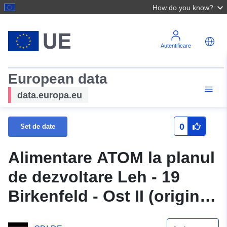
How do you know?
Autentificare
European data
data.europa.eu
0
Set de date
Alimentare ATOM la planul
de dezvoltare Leh - 19
Birkenfeld - Ost II (origine)
al municipalității Lehr