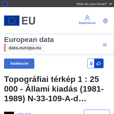
How do you know?
Bejelentkezés
European data
data.europa.eu
0
Adatkészlet
Topográfiai térkép 1 : 25
000 - Állami kiadás (1981-
1989) N-33-109-A-d
Breddin