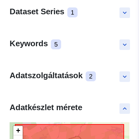
Dataset Series
1
keyboard_arrow_down
Keywords
5
keyboard_arrow_down
Adatszolgáltatások
2
keyboard_arrow_down
Adatkészlet mérete
keyboard_arrow_up
+