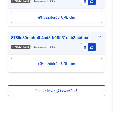
1 January 1985
UNKNOWN
0
Hozzáférési URL-cím
8789e80c-ebb0-4cd5-b08f-31eeb3c4dcce
1 January 1985
UNKNOWN
0
Hozzáférési URL-cím
Töltse le az „Összes”