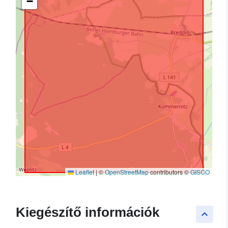
−
Leaflet
|
©
OpenStreetMap
contributors ©
GISCO
Kiegészítő információk
keyboard_arrow_up