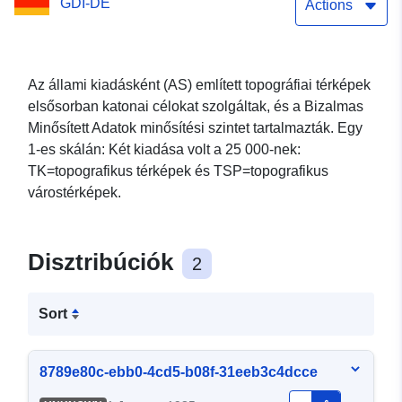
GDI-DE
Actions
Az állami kiadásként (AS) említett topográfiai térképek
elsősorban katonai célokat szolgáltak, és a Bizalmas
Minősített Adatok minősítési szintet tartalmazták. Egy
1-es skálán: Két kiadása volt a 25 000-nek:
TK=topografikus térképek és TSP=topografikus
várostérképek.
Disztribúciók
2
Sort
8789e80c-ebb0-4cd5-b08f-31eeb3c4dcce