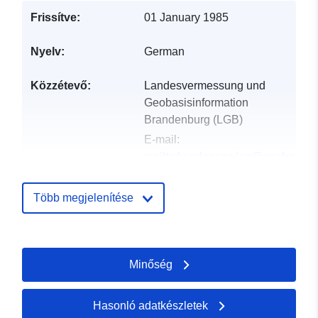
Frissítve:
01 January 1985
Nyelv:
German
Közzétevő:
Landesvermessung und
Geobasisinformation
Brandenburg (LGB)
E-mail:
mailto:kundenservice@geobasis-
bb.de
Több megjelenítése
Katalógus-
Hozzáadva a data.europa.eu-hoz:
nyilvántartás:
19 January 2026
Frissítve: data.europa.eu:
25 July
Minőség
2026
Térbeli:
Koordináták:
[ [ 12.12, 52.91
Hasonló adatkészletek