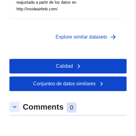
reajustada a partir de los datos en
http://insideairbnb.com/
arrow_forward
Explore similar datasets
Calidad
Conjuntos de datos similares
Comments
keyboard_arrow_down
0