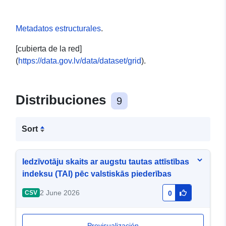
Metadatos estructurales
.
[cubierta de la red]
(
https://data.gov.lv/data/dataset/grid
).
Distribuciones
9
Sort
Iedzīvotāju skaits ar augstu tautas attīstības
indeksu (TAI) pēc valstiskās piederības
2 June 2026
CSV
0
Previsualización