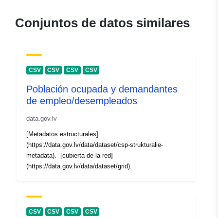
catálogo:
December 2022
Actualizado en data.europa.eu:
Conjuntos de datos similares
30 July 2026
Identificadores:
878b49a7-e272-4258-b658-
1f1feeaee7ca
CSV
CSV
CSV
CSV
uriRef:
http://data.europa.eu/88u/dataset
Población ocupada y demandantes
e272-4258-b658-1f1feeaee7ca
de empleo/desempleados
data.gov.lv
[Metadatos estructurales]
(https://data.gov.lv/data/dataset/csp-strukturalie-
metadata). [cubierta de la red]
(https://data.gov.lv/data/dataset/grid).
CSV
CSV
CSV
CSV