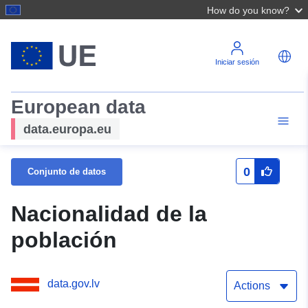
How do you know?
Iniciar sesión
European data
data.europa.eu
0
Conjunto de datos
Nacionalidad de la
población
data.gov.lv
Actions