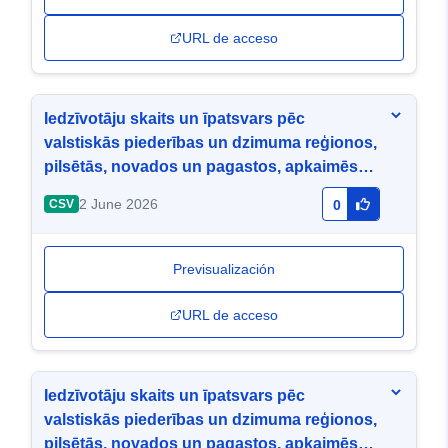
URL de acceso
Iedzīvotāju skaits un īpatsvars pēc
valstiskās piederības un dzimuma reģionos,
pilsētās, novados un pagastos, apkaimēs
un blīvi apdzīvotās teritorijās gada sākumā
2 June 2026
CSV
0
Previsualización
URL de acceso
Iedzīvotāju skaits un īpatsvars pēc
valstiskās piederības un dzimuma reģionos,
pilsētās, novados un pagastos, apkaimēs