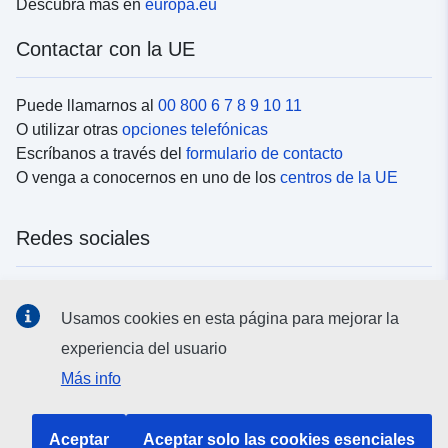
Descubra más en
europa.eu
Contactar con la UE
Puede llamarnos al
00 800 6 7 8 9 10 11
O utilizar otras
opciones telefónicas
Escríbanos a través del
formulario de contacto
O venga a conocernos en uno de los
centros de la UE
Redes sociales
Buscar los canales de la UE en las
redes sociales
Usamos cookies en esta página para mejorar la
experiencia del usuario
Instituciones y organismos de la UE
Más info
Buscar todas las instituciones y órganos de la UE
Aceptar
Aceptar solo las cookies esenciales