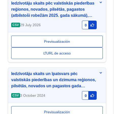
Iedzīvotāju skaits pēc valstiskās piederības
reģionos, novados, pilsētās, pagastos
(atbilstoši robežām 2025. gada sākumā),
apkaimēs un blīvi apdzīvotās teritorijās
29 July 2026
CSV
0
(eksperimentālā statistika)
Previsualización
URL de acceso
Iedzīvotāju skaits un īpatsvars pēc
valstiskās piederības un dzimuma reģionos,
pilsētās, novados un pagastos gada
sākumā
3 October 2024
CSV
0
Previsualización