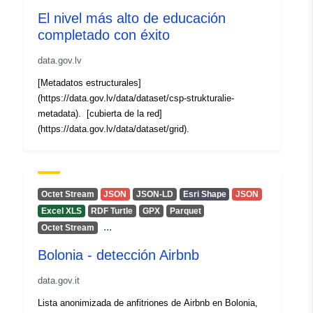
El nivel más alto de educación
completado con éxito
data.gov.lv
[Metadatos estructurales]
(https://data.gov.lv/data/dataset/csp-strukturalie-
metadata). [cubierta de la red]
(https://data.gov.lv/data/dataset/grid).
Octet Stream
JSON
JSON-LD
Esri Shape
JSON
Excel XLS
RDF Turtle
GPX
Parquet
...
Octet Stream
Bolonia - detección Airbnb
data.gov.it
Lista anonimizada de anfitriones de Airbnb en Bolonia,