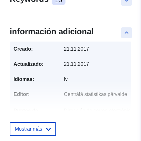
keyboard_arrow_down
información adicional
keyboard_arrow_up
Creado:
21.11.2017
Actualizado:
21.11.2017
Idiomas:
lv
Editor:
Centrālā statistikas pārvalde
Puntos de
Dirección de correo electrónico:
contacto:
mailto:info@csp.gov.lv
Mostrar más
Registro del
Añadido a data.europa.eu:
29