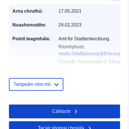
Arna chruthú:
17.05.2021
Nuashonraithe:
24.02.2023
Pointí teagmhála:
Amt für Stadtentwicklung
Ríomhphost:
mailto:Stadtplanung@Ellwangen.
Seoladh:
Spitalstraße 4, Ellwange
73479, Deutschland
URL:
http://www.ellwangen.de
Taispeáin níos mó
Taifead Catalóige:
Curtha le data.europa.eu:
21
February 2026
Nuashonraithe ar data.europa.eu:
Cáilíocht
25 July 2026
Tacair shonraí chosúla
Spásúil:
Comhordanáidí:
[ [