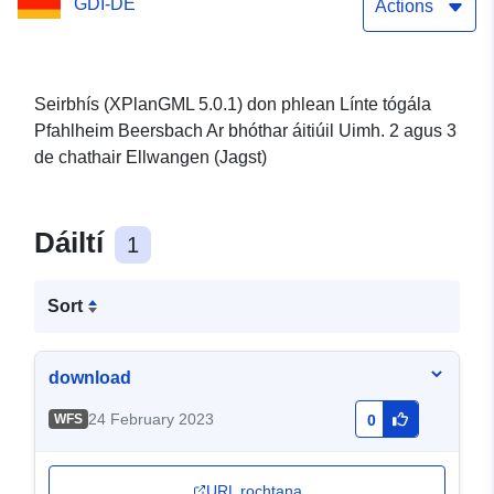
GDI-DE
(XPlanGML 5.0.1)
Actions
Seirbhís (XPlanGML 5.0.1) don phlean Línte tógála
Pfahlheim Beersbach Ar bhóthar áitiúil Uimh. 2 agus 3
de chathair Ellwangen (Jagst)
Dáiltí
1
Sort
download
24 February 2023
WFS
0
URL rochtana