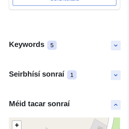
Keywords
5
keyboard_arrow_down
Seirbhísí sonraí
1
keyboard_arrow_down
Méid tacar sonraí
keyboard_arrow_up
+