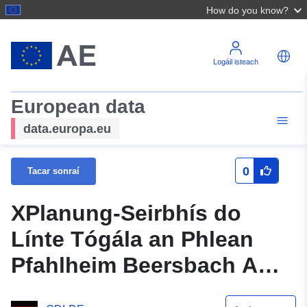
How do you know?
Logáil isteach
European data
data.europa.eu
0
Tacar sonraí
XPlanung-Seirbhís do
Línte Tógála an Phlean
Pfahlheim Beersbach Am
Ortsweg Uimh. 2 agus 3