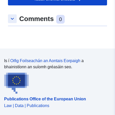
10.2519323, 48.9799602 ], [
10.2545861, 48.9799602 ], [
Comments
keyboard_arrow_down
10.2545861, 48.9789227 ], [
0
10.2519323, 48.9789227 ], [
10.2519323, 48.9799602 ] ]
Clóscríobh:
Polygon
uriRef:
http://data.europa.eu/88u/dataset/
3fff-44b6-bc69-2843baf8c774
Is í
Oifig Foilseachán an Aontais Eorpaigh
a
bhainistíonn an suíomh gréasáin seo.
Publications Office of the European Union
Law | Data | Publications