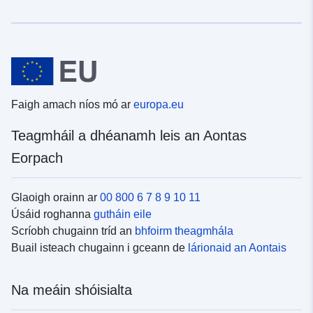
Faigh amach níos mó ar
europa.eu
Teagmháil a dhéanamh leis an Aontas
Eorpach
Glaoigh orainn ar
00 800 6 7 8 9 10 11
Úsáid roghanna
gutháin eile
Scríobh chugainn tríd an
bhfoirm theagmhála
Buail isteach chugainn i gceann de
lárionaid an Aontais
Na meáin shóisialta