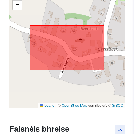
−
Leaflet
|
©
OpenStreetMap
contributors ©
GISCO
Faisnéis bhreise
keyboard_arrow_up