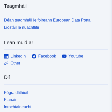
Teagmháil
Déan teagmháil le foireann European Data Portal
Liostáil le nuachtlitir
Lean muid ar
LinkedIn
Facebook
Youtube
Other
Dlí
Fógra dlíthiúil
Fianáin
Inrochtaineacht