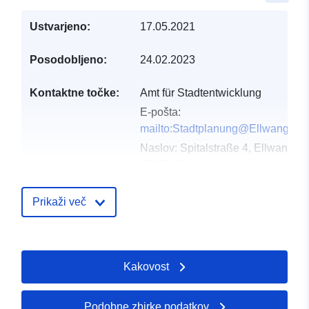
Ustvarjeno:
17.05.2021
Posodobljeno:
24.02.2023
Kontaktne točke:
Amt für Stadtentwicklung
E-pošta:
mailto:Stadtplanung@Ellwangen.
Naslov:
Spitalstraße 4, Ellwangen,
73479, Deutschland
Katalog:
http://www.ellwangen.de
Prikaži več
Katalogski zapis:
Dodano v data.europa.eu:
21 Febr
2026
Posodobljeno na spletišču Data.e
Kakovost
25 July 2026
Podobne zbirke podatkov
Prostorski:
Usklajuje:
[ [ 10.2519323,