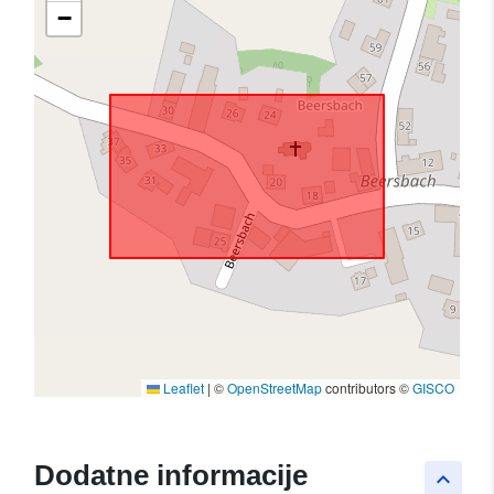
−
Leaflet
|
©
OpenStreetMap
contributors ©
GISCO
Dodatne informacije
keyboard_arrow_up