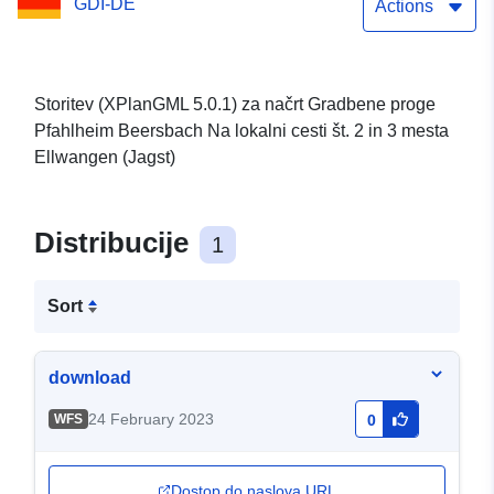
GDI-DE
(XPlanGML 5.0.1)
Actions
Storitev (XPlanGML 5.0.1) za načrt Gradbene proge
Pfahlheim Beersbach Na lokalni cesti št. 2 in 3 mesta
Ellwangen (Jagst)
Distribucije
1
Sort
download
24 February 2023
WFS
0
Dostop do naslova URL