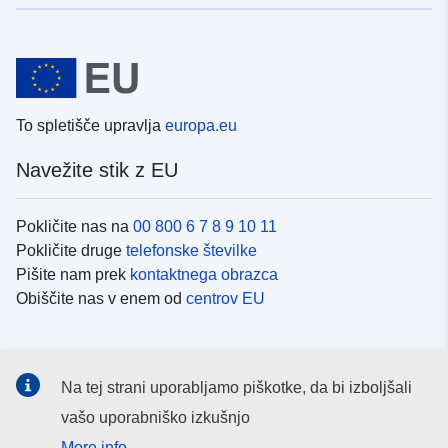
To spletišče upravlja
europa.eu
Navežite stik z EU
Pokličite nas na
00 800 6 7 8 9 10 11
Pokličite druge
telefonske številke
Pišite nam prek
kontaktnega obrazca
Obiščite nas v enem od
centrov EU
Družbeni mediji
Na tej strani uporabljamo piškotke, da bi izboljšali
Iskanje po
družbenih medijih EU
vašo uporabniško izkušnjo
More info