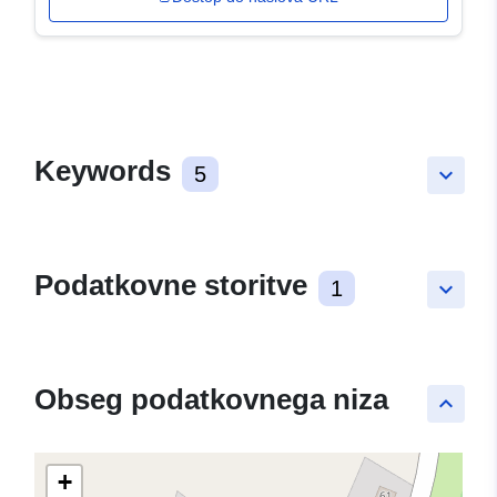
Keywords
5
keyboard_arrow_down
Podatkovne storitve
1
keyboard_arrow_down
Obseg podatkovnega niza
keyboard_arrow_up
+