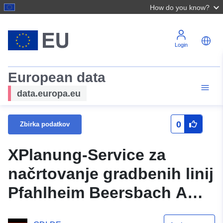
How do you know?
Login
European data
data.europa.eu
0
Zbirka podatkov
XPlanung-Service za
načrtovanje gradbenih linij
Pfahlheim Beersbach Am
Ortsweg št. 2 in 3