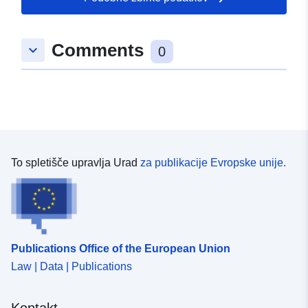
48.9799602 ], [ 10.2545861,
48.9799602 ], [ 10.2545861,
Comments
keyboard_arrow_down
48.9789227 ], [ 10.2519323,
0
48.9789227 ], [ 10.2519323,
48.9799602 ] ]
Tip:
Polygon
uriRef:
http://data.europa.eu/88u/dataset/
3fff-44b6-bc69-2843baf8c774
To spletišče upravlja Urad
za publikacije Evropske unije.
Publications Office of the European Union
Law | Data | Publications
Kontakt