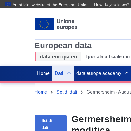
How do you know?
An official website of the European Union
European data
data.europa.eu
Il portale ufficiale de
Home
Dati
data.europa academy
Home
Set di dati
Germersheim - Augus
Germersheim
Set di
modifica
dati