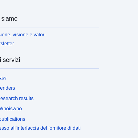
 siamo
ione, visione e valori
letter
i servizi
law
tenders
esearch results
Whoiswho
ublications
sso all'interfaccia del fornitore di dati