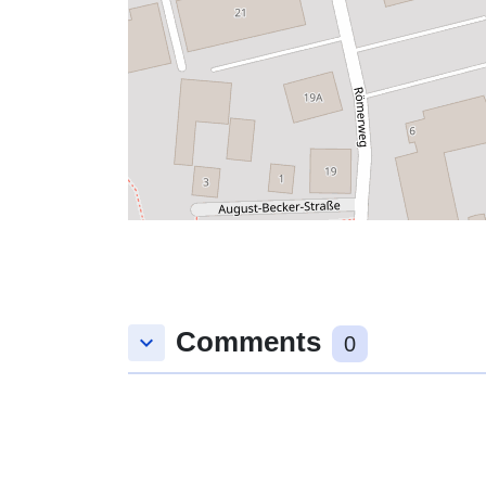
Comments
keyboard_arrow_down
0