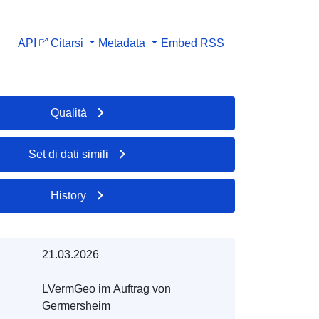
API
Citarsi
Metadata
Embed
RSS
Qualità
Set di dati simili
History
21.03.2026
LVermGeo im Auftrag von
Germersheim