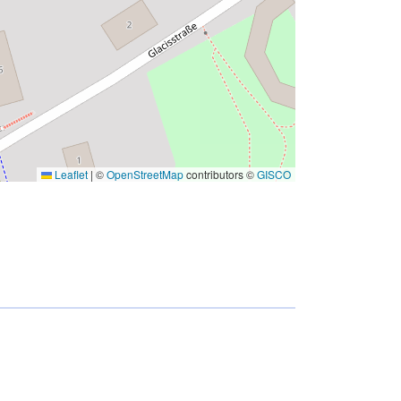
Leaflet
|
©
OpenStreetMap
contributors ©
GISCO