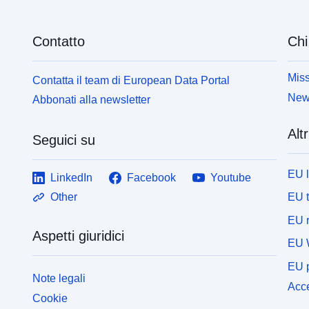
Contatto
Chi
Miss
Contatta il team di European Data Portal
News
Abbonati alla newsletter
Altr
Seguici su
EU 
LinkedIn
Facebook
Youtube
EU 
Other
EU r
Aspetti giuridici
EU 
EU p
Note legali
Acce
Cookie