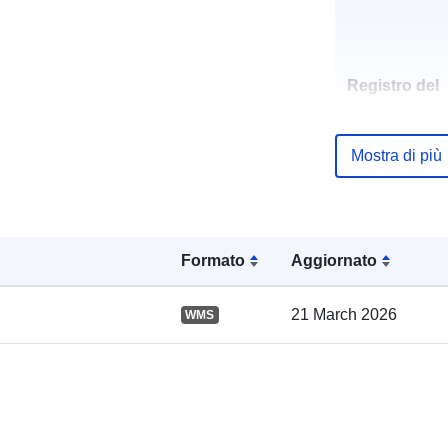
Registro del
catalogo:
Mostra di più
Spaziale:
Formato
Aggiornato
21 March 2026
WMS
uriRef: