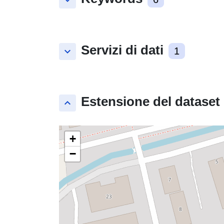
keyboard_arrow_down
Servizi di dati
keyboard_arrow_down
1
Estensione del dataset
keyboard_arrow_up
+
−