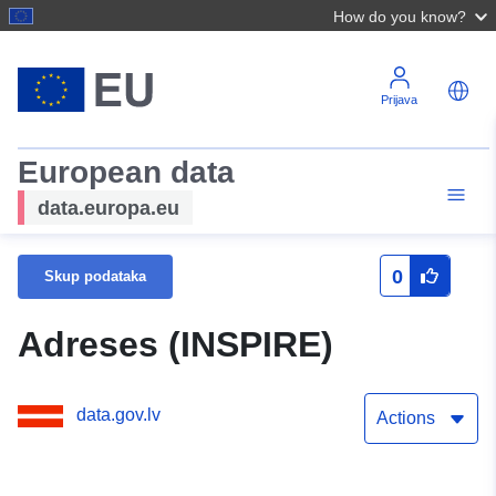
How do you know?
Prijava
European data
data.europa.eu
0
Skup podataka
Adreses (INSPIRE)
data.gov.lv
Actions