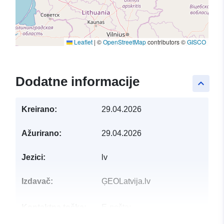
Leaflet
|
©
OpenStreetMap
contributors ©
GISCO
Dodatne informacije
keyboard_arrow_up
Kreirano:
29.04.2026
Ažurirano:
29.04.2026
Jezici:
lv
Izdavač:
ĢEOLatvija.lv
Kontaktna točka:
E-pošta:
mailto:dati@vzd.gov.lv