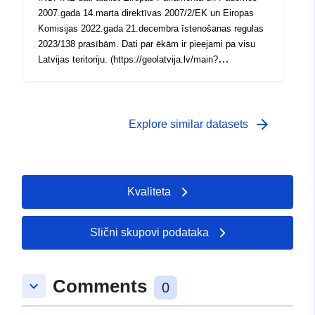
2007.gada 14.marta direktīvas 2007/2/EK un Eiropas
Komisijas 2022.gada 21.decembra īstenošanas regulas
2023/138 prasībām. Dati par ēkām ir pieejami pa visu
Latvijas teritoriju. (https://geolatvija.lv/main?
geoProductId=135)
arrow_forward
Explore similar datasets
Kvaliteta
Slični skupovi podataka
Comments
keyboard_arrow_down
0