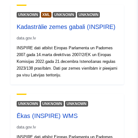
UNKNOWN
XML
UNKNOWN
UNKNOWN
Kadastrālie zemes gabali (INSPIRE)
data.gov.lv
INSPIRE dati atbilst Eiropas Parlamenta un Padomes
2007.gada 14.marta direktīvas 2007/2/EK un Eiropas
Komisijas 2022.gada 21.decembra īstenošanas regulas
2023/138 prasībām. Dati par zemes vienībām ir pieejami
pa visu Latvijas teritoriju.
UNKNOWN
UNKNOWN
UNKNOWN
Ēkas (INSPIRE) WMS
data.gov.lv
INSPIRE dati atbilst Eiropas Parlamenta un Padomes