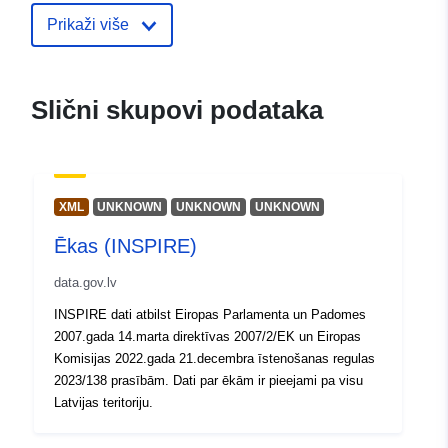
Prikaži više
Kataloški
Dodano u data.europa.eu:
28 July
registar:
Ažurirano na temelju podataka.eu
29 July 2026
Slični skupovi podataka
Prostorno:
Koordinate:
[ [ 28.5, 55.6 ], [
20.7, 55.6 ], [ 20.7, 58.1 ], [
28.5, 58.1 ], [ 28.5, 55.6 ] ]
XML
UNKNOWN
UNKNOWN
UNKNOWN
Tip:
Polygon
Ēkas (INSPIRE)
Identifikatori:
8869e44b-512e-4c2a-a57b-
data.gov.lv
735a1c1059ec
INSPIRE dati atbilst Eiropas Parlamenta un Padomes
2007.gada 14.marta direktīvas 2007/2/EK un Eiropas
uriRef:
http://data.europa.eu/88u/dataset
Komisijas 2022.gada 21.decembra īstenošanas regulas
512e-4c2a-a57b-735a1c1059ec
2023/138 prasībām. Dati par ēkām ir pieejami pa visu
Latvijas teritoriju.