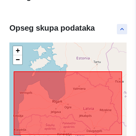
Opseg skupa podataka
keyboard_arrow_up
+
−