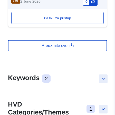
2 June 2026
XML
0
URL za pristup
Preuzmite sve
Keywords
2
keyboard_arrow_down
HVD
1
keyboard_arrow_down
Categories/Themes