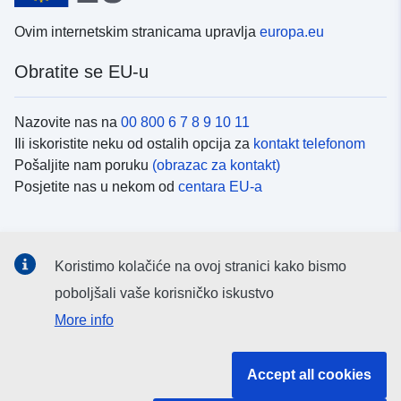
Ovim internetskim stranicama upravlja
europa.eu
Obratite se EU-u
Nazovite nas na
00 800 6 7 8 9 10 11
Ili iskoristite neku od ostalih opcija za
kontakt telefonom
Pošaljite nam poruku
(obrazac za kontakt)
Posjetite nas u nekom od
centara EU-a
Društvene mreže
Koristimo kolačiće na ovoj stranici kako bismo
Potražite kanale EU-a na
društvenim mrežama
poboljšali vaše korisničko iskustvo
More info
Institucije i tijela EU-
Accept all cookies