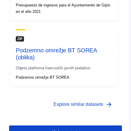
Presupuesto de ingresos para el Ayuntamiento de Gijón
en el año 2021
ZIP
Podzemno omrežje BT SOREA
(oblika)
Odprta platforma francoskih javnih podatkov
Podzemno omrežje BT SOREA
arrow_forward
Explore similar datasets