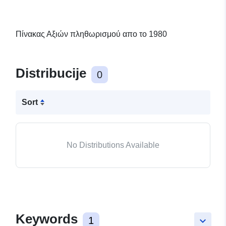
Πίνακας Αξιών πληθωρισμού απο το 1980
Distribucije
0
Sort
No Distributions Available
Keywords
1
keyboard_arrow_down