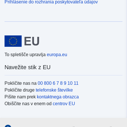
Prihlásenie do rozhrania poskytovateľa údajov
To spletišče upravlja
europa.eu
Navežite stik z EU
Pokličite nas na
00 800 6 7 8 9 10 11
Pokličite druge
telefonske številke
Pišite nam prek
kontaktnega obrazca
Obiščite nas v enem od
centrov EU
Družbeni mediji