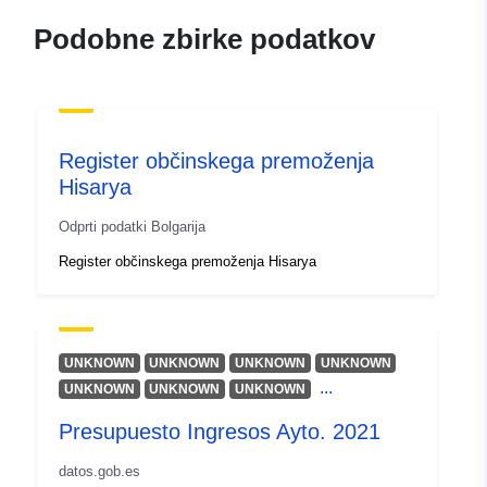
07 August 2026
Podobne zbirke podatkov
Identifikatorji:
886bdb67-204c-4595-99b8-
f3e7a710f6e7
uriRef:
http://data.europa.eu/88u/dataset
Register občinskega premoženja
204c-4595-99b8-f3e7a710f6e7
Hisarya
Odprti podatki Bolgarija
Register občinskega premoženja Hisarya
UNKNOWN
UNKNOWN
UNKNOWN
UNKNOWN
...
UNKNOWN
UNKNOWN
UNKNOWN
Presupuesto Ingresos Ayto. 2021
datos.gob.es