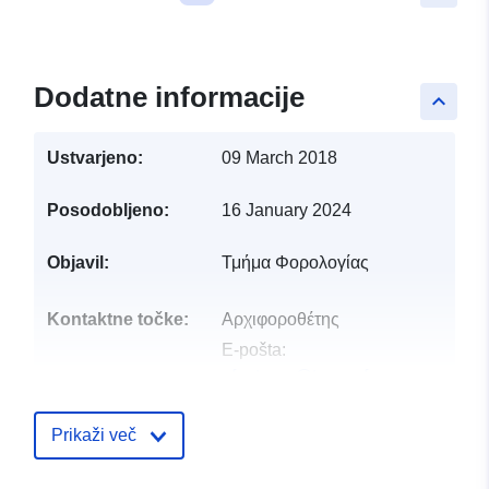
Dodatne informacije
keyboard_arrow_up
Ustvarjeno:
09 March 2018
Posodobljeno:
16 January 2024
Objavil:
Τμήμα Φορολογίας
Kontaktne točke:
Αρχιφοροθέτης
E-pošta:
afantarou@tax.mof.gov.cy
Katalogski zapis:
Dodano v data.europa.eu:
08 Octo
Prikaži več
Posodobljeno na spletišču Data.e