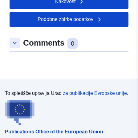
Kakovost
Podobne zbirke podatkov
Comments
keyboard_arrow_down
0
To spletišče upravlja Urad
za publikacije Evropske unije.
Publications Office of the European Union