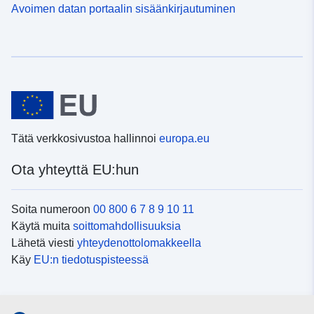
Avoimen datan portaalin sisäänkirjautuminen
Tätä verkkosivustoa hallinnoi
europa.eu
Ota yhteyttä EU:hun
Soita numeroon
00 800 6 7 8 9 10 11
Käytä muita
soittomahdollisuuksia
Lähetä viesti
yhteydenottolomakkeella
Käy
EU:n tiedotuspisteessä
Sosiaalinen media