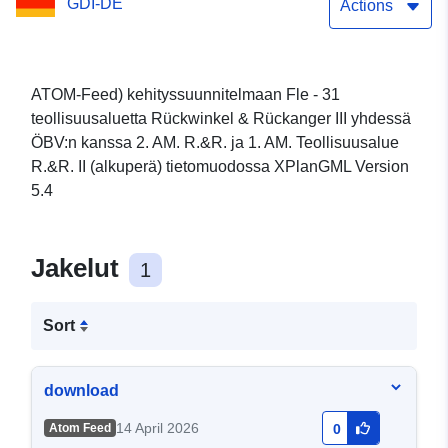
GDI-DE
III yhdessä ÖBV:n kanssa
Actions
2. AM. R.&R. ja 1. AM.
Lehrin kunnan
ATOM-Feed) kehityssuunnitelmaan Fle - 31
teollisuusaluetta Rückwinkel & Rückanger III yhdessä
teollisuusalue R.&R. II
ÖBV:n kanssa 2. AM. R.&R. ja 1. AM. Teollisuusalue
(alkuperä)
R.&R. II (alkuperä) tietomuodossa XPlanGML Version
5.4
Jakelut
1
Sort
download
14 April 2026
Atom Feed
0