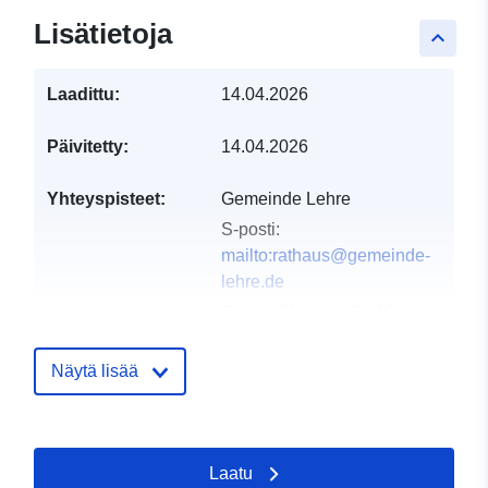
Lisätietoja
keyboard_arrow_up
Laadittu:
14.04.2026
Päivitetty:
14.04.2026
Yhteyspisteet:
Gemeinde Lehre
S-posti:
mailto:rathaus@gemeinde-
lehre.de
Osoite:
Marktstraße 10,
Lehre, D-38165,
Deutschland
Näytä lisää
URL-osoite:
https://gemeinde-lehre.de
Laatu
Luetteloluetteloa
Lisätty dataan.europa.eu:
02