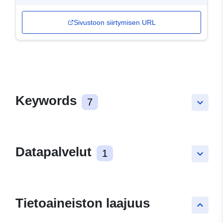
Sivustoon siirtymisen URL
Keywords
7
keyboard_arrow_down
Datapalvelut
1
keyboard_arrow_down
Tietoaineiston laajuus
keyboard_arrow_up