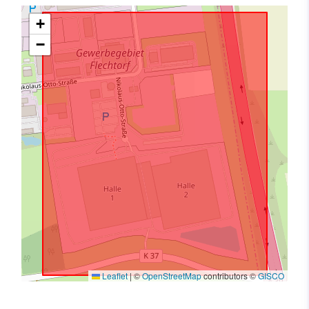
+
−
Leaflet
|
©
OpenStreetMap
contributors ©
GISCO