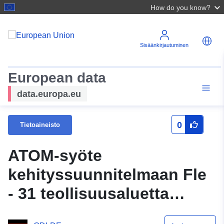
How do you know?
Sisäänkirjautuminen
European data
data.europa.eu
0
Tietoaineisto
ATOM-syöte
kehityssuunnitelmaan Fle
- 31 teollisuusaluetta
Rückwinkel & Rückanger