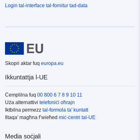
Login tal-interface tal-fornitur tad-data
Skopri aktar fuq
europa.eu
Ikkuntattja l-UE
Ċemplilna fuq
00 800 6 7 8 9 10 11
Uża alternattivi
telefoniċi oħrajn
Iktbilna permezz
tal-formola ta’ kuntatt
Iltaqa’ magħna f’wieħed
miċ-ċentri tal-UE
Media soċjali