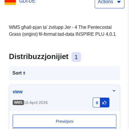
GDI-DE
Actions
WMS għall-pjan ta' żvilupp Jer - 4 The Pentecostal
Grass (oriġini) fil-format tad-data INSPIRE PLU 4.0.1
Distribuzzjonijiet
1
Sort
view
16 April 2026
WMS
0
Previżjoni