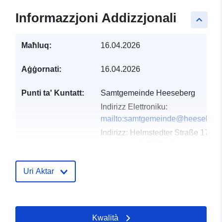
Informazzjoni Addizzjonali
keyboard_arrow_up
Maħluq:
16.04.2026
Aġġornati:
16.04.2026
Punti ta' Kuntatt:
Samtgemeinde Heeseberg
Indirizz Elettroniku:
mailto:samtgemeinde@heeseberg
Indirizz:
Helmstedter Straße 17,
Jerxheim, D-38381, Deutschland
URL:
https://www.samtgemeindeheesebe
Uri Aktar
Reġistru tal-
Miżjud ma’ data.europa.eu:
Katalgu:
02 May 2026
Kwalità
Aġġornat fuq data.europa.eu: