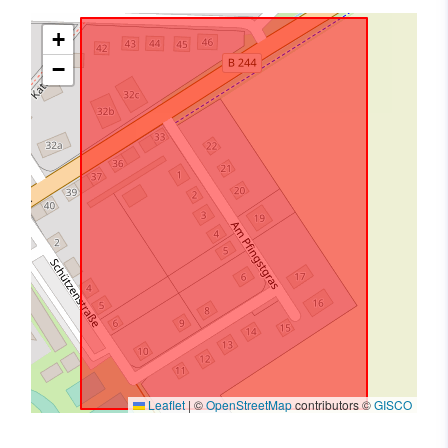
+
−
Leaflet
|
©
OpenStreetMap
contributors ©
GISCO