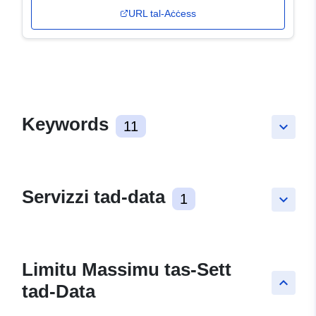
URL tal-Aċċess
Keywords
11
keyboard_arrow_down
Servizzi tad-data
1
keyboard_arrow_down
Limitu Massimu tas-Sett
keyboard_arrow_up
tad-Data