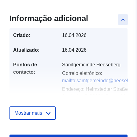
Informação adicional
keyboard_arrow_up
Criado:
16.04.2026
Atualizado:
16.04.2026
Pontos de
Samtgemeinde Heeseberg
contacto:
Correio eletrónico:
mailto:samtgemeinde@heeseberg
Endereço:
Helmstedter Straße 17,
Jerxheim, D-38381, Deutschland
URL:
https://www.samtgemeindeheesebe
Mostrar mais
Registo do
Acrescentado à data.europa.eu:
catálogo:
02 May 2026