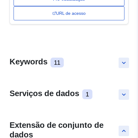
URL de acesso
Keywords
11
keyboard_arrow_down
Serviços de dados
1
keyboard_arrow_down
Extensão de conjunto de
keyboard_arrow_up
dados