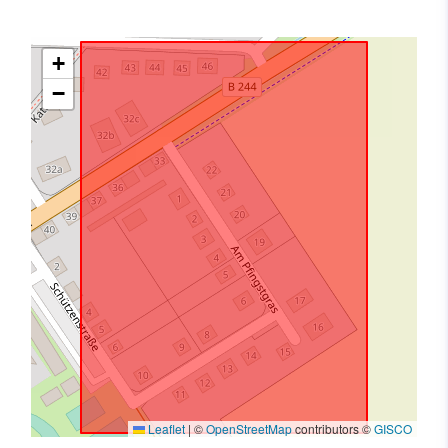
+
−
Leaflet
|
©
OpenStreetMap
contributors ©
GISCO