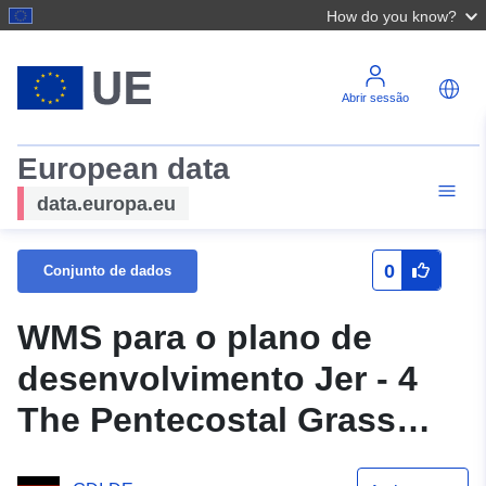
How do you know?
Abrir sessão
European data
data.europa.eu
0
Conjunto de dados
WMS para o plano de
desenvolvimento Jer - 4
The Pentecostal Grass
(origem)