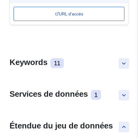
URL d'accès
Keywords
11
keyboard_arrow_down
Services de données
1
keyboard_arrow_down
Étendue du jeu de données
keyboard_arrow_up