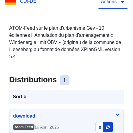
GDI-DE
Windenergie I mit ÖBV »
Actions
(original) de la commune
de Heeseberg
ATOM-Feed sur le plan d'urbanisme Gev - 10
éoliennes II Annulation du plan d'aménagement «
Windenergie I mit ÖBV » (original) de la commune de
Heeseberg au format de données XPlanGML version
5.4
Distributions
1
Sort
download
16 April 2026
Atom Feed
0