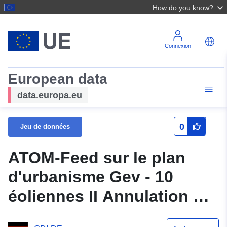
How do you know?
Connexion
European data
data.europa.eu
0
Jeu de données
ATOM-Feed sur le plan
d'urbanisme Gev - 10
éoliennes II Annulation du
plan d'aménagement «