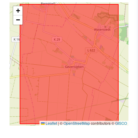
+
−
Leaflet
|
©
OpenStreetMap
contributors ©
GISCO