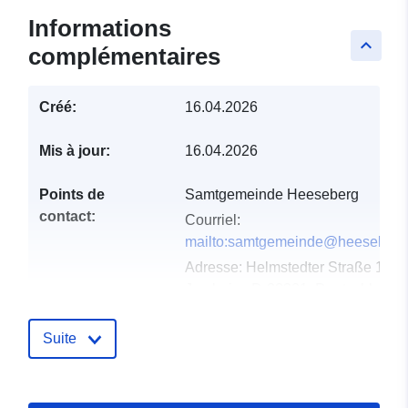
Informations
keyboard_arrow_up
complémentaires
Créé:
16.04.2026
Mis à jour:
16.04.2026
Points de
Samtgemeinde Heeseberg
contact:
Courriel:
mailto:samtgemeinde@heeseberg
Adresse:
Helmstedter Straße 17,
Jerxheim, D-38381, Deutschland
URL:
https://www.samtgemeindeheesebe
Suite
Compte rendu du
Ajoutée à data.europa.eu:
02
catalogue:
May 2026