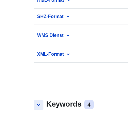
KML-Format
SHZ-Format
WMS Dienst
XML-Format
Keywords
keyboard_arrow_down
4