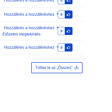
Hozzáférés a hozzáféréshez
0
Frissítve: data.europa.eu:
01 August
2026
Hozzáférés a hozzáféréshez
0
895ac667-8dc2-4670-9cad-
53897636132a
Hozzáférés a hozzáféréshez
0
Előzetes megtekintés
http://data.europa.eu/88u/dataset/89
5ac667-8dc2-4670-9cad-
Hozzáférés a hozzáféréshez
0
53897636132a
Töltse le az „Összes”