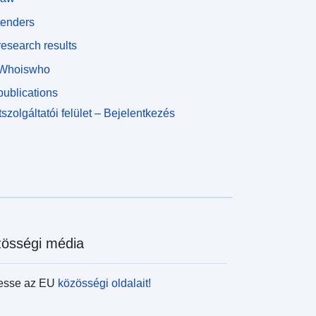
tenders
esearch results
Whoiswho
ublications
szolgáltatói felület – Bejelentkezés
össégi média
esse az EU
közösségi oldalait!