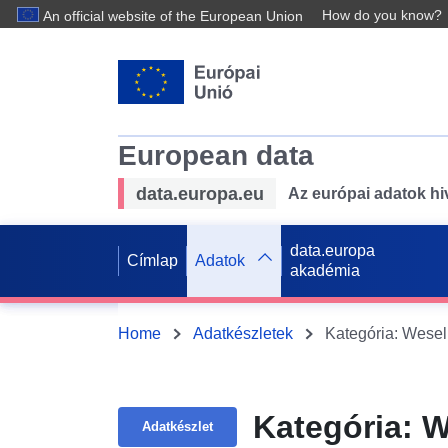
How do you know?
An official website of the European Union
European data
data.europa.eu
Az európai adatok hiv
data.europa
Címlap
Adatok
akadémia
Home
Adatkészletek
Kategória: Wesel
Kategória: W
Adatkészlet