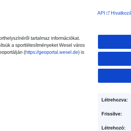
API
Hivatkozá
thelyszínéről tartalmaz információkat.
enítsük a sportlétesítményeket Wesel város
oportálján (
https://geoportal.wesel.de
) is
Létrehozva:
Frissítve:
Létrehozó: