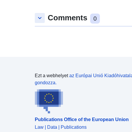
Comments
keyboard_arrow_down
0
Ezt a webhelyet
az Európai Unió Kiadóhivatal
gondozza.
Publications Office of the European Union
Law | Data | Publications