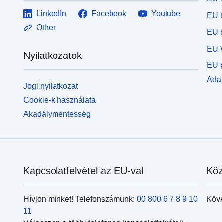
LinkedIn
Facebook
Youtube
EU 
Other
EU r
EU 
Nyilatkozatok
EU p
Adat
Jogi nyilatkozat
Cookie-k használata
Akadálymentesség
Kapcsolatfelvétel az EU-val
Köz
Hívjon minket! Telefonszámunk:
00 800 6 7 8 9 10
Köv
11