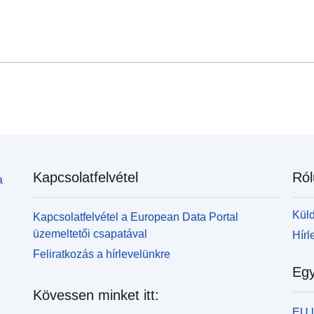
Kapcsolatfelvétel
Ról
a
Küld
Kapcsolatfelvétel a European Data Portal
üzemeltetői csapatával
Hírl
Feliratkozás a hírlevelünkre
Egy
Kövessen minket itt:
EU 