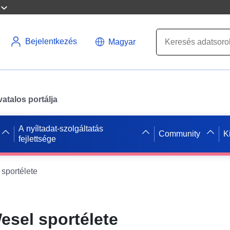
Bejelentkezés
Magyar
atalos portálja
A nyíltadat-szolgáltatás
Community
K
fejlettsége
 sportélete
esel sportélete