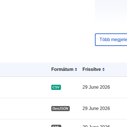
Több megjele
Érkezési olda
Formátum
Frissítve
Közzétevő:
Kapcsolattart
29 June 2026
CSV
pontok:
29 June 2026
GeoJSON
Katalógus-
nyilvántartás