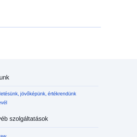
unk
etésünk, jövőképünk, értékrendünk
evél
éb szolgáltatások
law