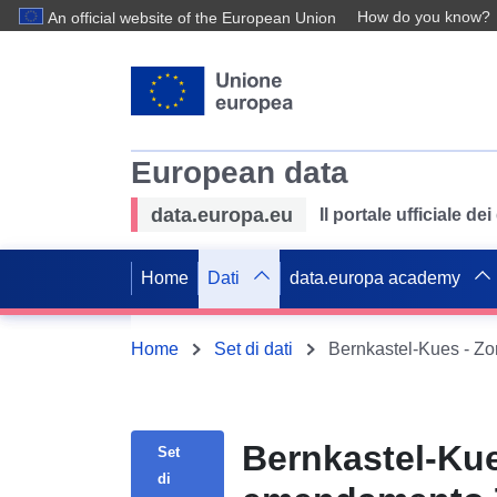
How do you know?
An official website of the European Union
European data
data.europa.eu
Il portale ufficiale de
Home
Dati
data.europa academy
Home
Set di dati
Bernkastel-Kues
Set
di