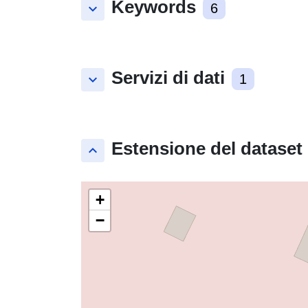
Keywords
keyboard_arrow_down
6
Servizi di dati
keyboard_arrow_down
1
Estensione del dataset
keyboard_arrow_up
+
−