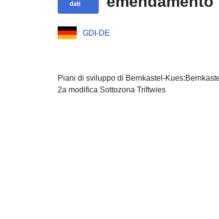
emendamento T
dati
GDI-DE
Piani di sviluppo di Bernkastel-Kues:Bernkaste
2a modifica Sottozona Triftwies