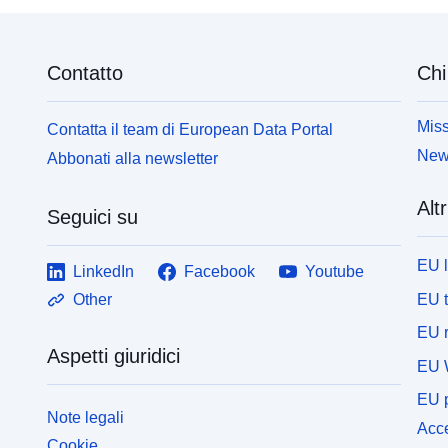
Contatto
Chi
Miss
Contatta il team di European Data Portal
News
Abbonati alla newsletter
Altr
Seguici su
EU 
LinkedIn
Facebook
Youtube
EU 
Other
EU r
Aspetti giuridici
EU 
EU p
Note legali
Acce
Cookie