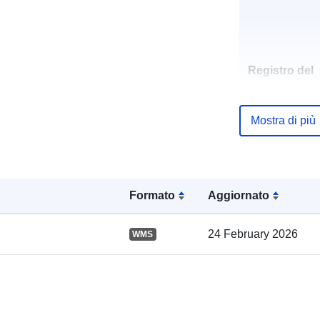
Registro del
catalogo:
Mostra di più
Spaziale:
Formato
Aggiornato
24 February 2026
WMS
uriRef: