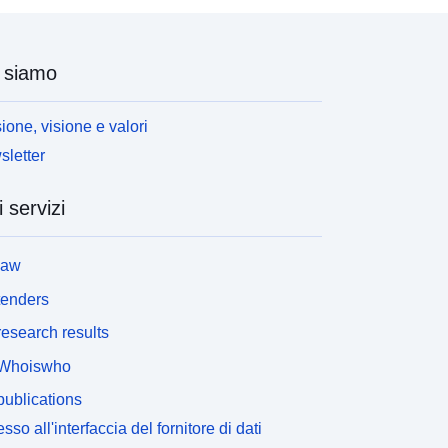
 siamo
ione, visione e valori
letter
i servizi
law
tenders
esearch results
Whoiswho
ublications
sso all'interfaccia del fornitore di dati