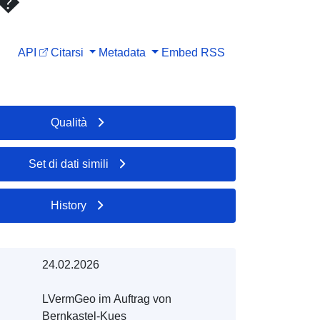
 �
API
Citarsi
Metadata
Embed
RSS
Qualità
Set di dati simili
History
24.02.2026
LVermGeo im Auftrag von
Bernkastel-Kues