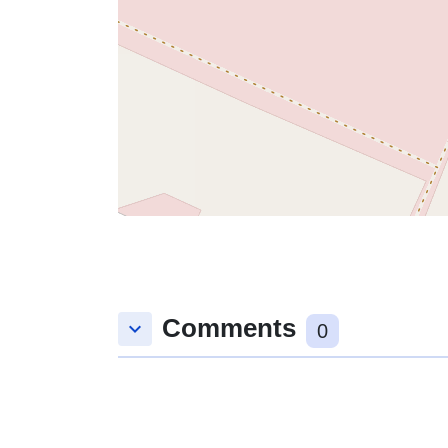
Comments
keyboard_arrow_down
0