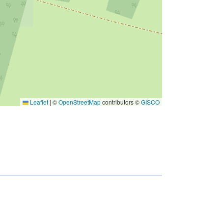
Leaflet
|
©
OpenStreetMap
contributors ©
GISCO