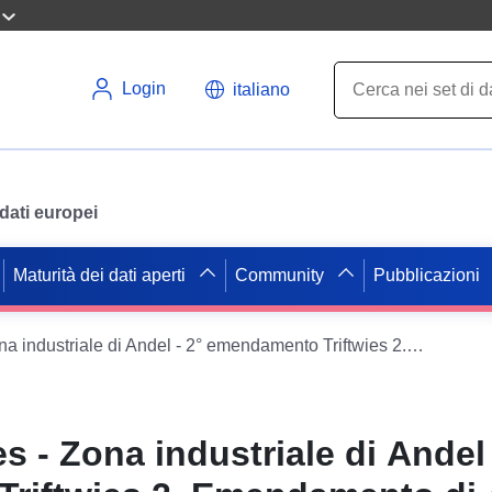
Login
italiano
i dati europei
Maturità dei dati aperti
Community
Pubblicazioni
Bernkastel-Kues - Zona industriale di Andel - 2° emendamento Triftwies 2. Emendamento di �
 - Zona industriale di Andel 