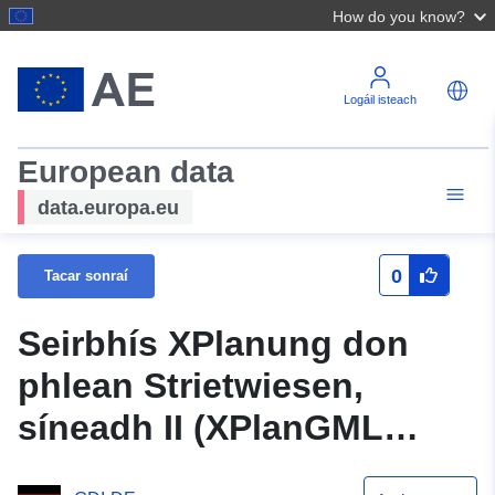
How do you know?
Logáil isteach
European data
data.europa.eu
0
Tacar sonraí
Seirbhís XPlanung don
phlean Strietwiesen,
síneadh II (XPlanGML
5.0.1)