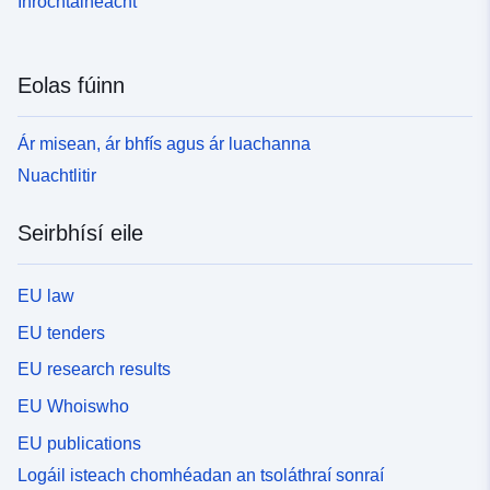
Inrochtaineacht
Eolas fúinn
Ár misean, ár bhfís agus ár luachanna
Nuachtlitir
Seirbhísí eile
EU law
EU tenders
EU research results
EU Whoiswho
EU publications
Logáil isteach chomhéadan an tsoláthraí sonraí