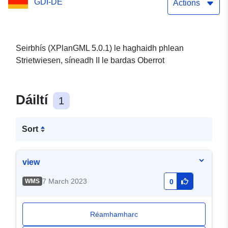
GDI-DE
Actions
Seirbhís (XPlanGML 5.0.1) le haghaidh phlean
Strietwiesen, síneadh II le bardas Oberrot
Dáiltí
1
Sort
view
7 March 2023
WMS
0
Réamhamharc