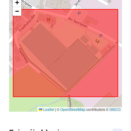
+
−
Leaflet
|
©
OpenStreetMap
contributors ©
GISCO