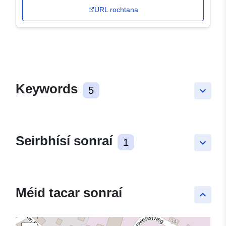
URL rochtana
Keywords
5
keyboard_arrow_down
Seirbhísí sonraí
1
keyboard_arrow_down
Méid tacar sonraí
keyboard_arrow_up