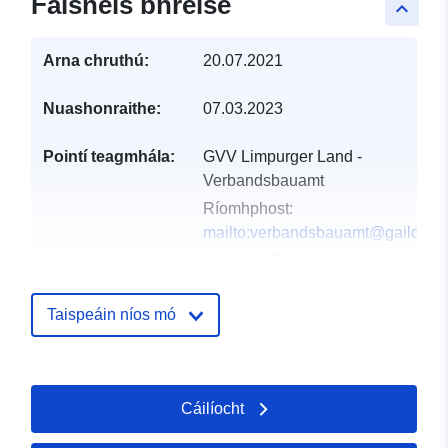
Faisnéis bhreise
keyboard_arrow_up
Arna chruthú:
20.07.2021
Nuashonraithe:
07.03.2023
Pointí teagmhála:
GVV Limpurger Land -
Verbandsbauamt
Ríomhphost:
mailto:verbandsbauamt@gaildorf.
Seoladh:
Rottalstraße 44, Oberrot,
74420, Deutschland
URL:
http://www.oberrot.de
Taispeáin níos mó
Taifead Catalóige:
Curtha le data.europa.eu:
19
January 2026
Cáilíocht
Nuashonraithe ar data.europa.eu:
25 July 2026