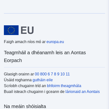
Faigh amach níos mó ar
europa.eu
Teagmháil a dhéanamh leis an Aontas
Eorpach
Glaoigh orainn ar
00 800 6 7 8 9 10 11
Úsáid roghanna
gutháin eile
Scríobh chugainn tríd an
bhfoirm theagmhála
Buail isteach chugainn i gceann de
lárionaid an Aontais
Na meáin shóisialta