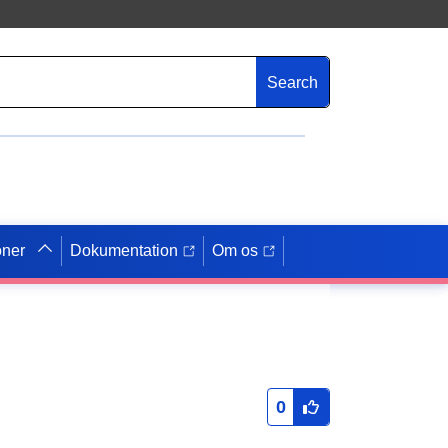
Search
oner
Dokumentation
Om os
0