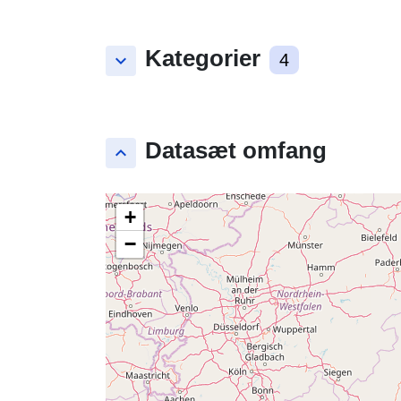
Kategorier
keyboard_arrow_down
4
Datasæt omfang
keyboard_arrow_up
+
−