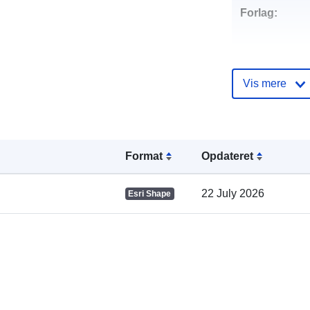
Forlag:
Vis mere
Kontaktpunkt
Format
Opdateret
22 July 2026
Esri Shape
Fortegnelse 
kataloger: