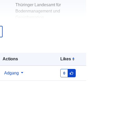
Thüringer Landesamt für
Bodenmanagement und
Geoinformation
E-mail:
kompetenzzentrum.gdi-
th@tlbg.thueringen.de
er:
Thüringer Landesamt für
Bodenmanagement und
Geoinformation
Actions
Likes
E-mail:
mailto:kompetenzzentrum.gdi-
Adgang
0
th@tlbg.thueringen.de
over
Tilføjet til data.europa.eu:
23 July
2025
Opdateret på data.europa.eu:
29
July 2026