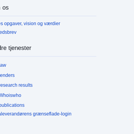
 os
s opgaver, vision og værdier
edsbrev
re tjenester
law
tenders
esearch results
Whoiswho
ublications
leverandørens grænseflade-login