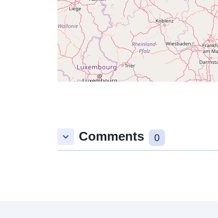
Comments
keyboard_arrow_down
0