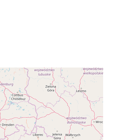
Koordinater:
[ [ 9.87, 51.64 ], [ 12.65,
51.64 ], [ 12.65, 50.204 ], [ 9.87,
50.204 ], [ 9.87, 51.64 ] ]
Type:
Polygon
r:
89afcca2-98dd-46b2-9dd2-
1768a06a3756
http://data.europa.eu/88u/dataset/89
afcca2-98dd-46b2-9dd2-
1768a06a3756~~1
Ressource:
http://inspire.ec.europa.eu/metadata-
codelist/ResourceType/dataset