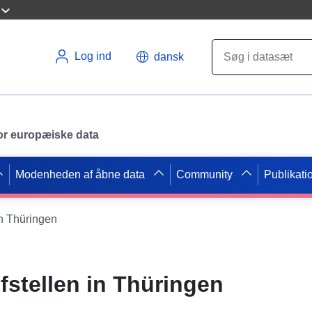
Log ind
dansk
 for europæiske data
Modenheden af åbne data
Community
Publikati
in Thüringen
fstellen in Thüringen