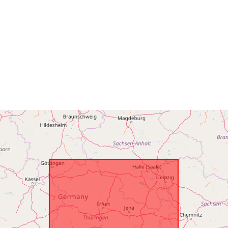
Fysiske:
Identifikatore
uriRef:
Type: