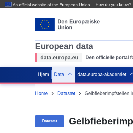
How do you know?
An official website of the European Union
European data
data.europa.eu
Den officielle portal
Hjem
Data
data.europa-akademiet
Home
Datasæt
Gelbfieberimpfstellen 
Gelbfieberimp
Datasæt