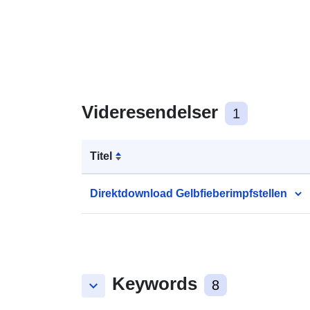
Videresendelser
1
Titel
Direktdownload Gelbfieberimpfstellen
Keywords
keyboard_arrow_down
8