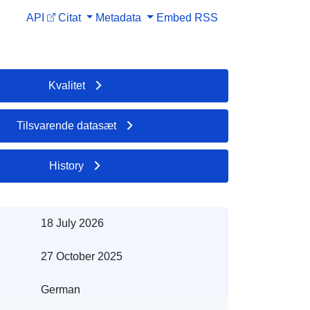
API
Citat
Metadata
Embed
RSS
Kvalitet
Tilsvarende datasæt
History
18 July 2026
27 October 2025
German