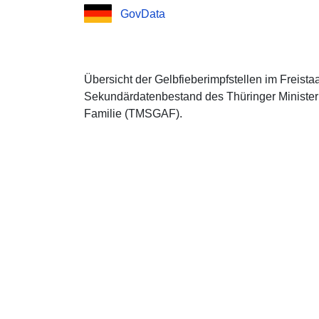
GovData
Übersicht der Gelbfieberimpfstellen im Freista
Sekundärdatenbestand des Thüringer Ministeri
Familie (TMSGAF).