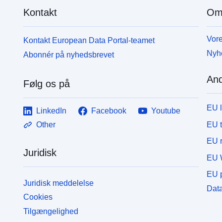
Kontakt
Om
Vore
Kontakt European Data Portal-teamet
Nyh
Abonnér på nyhedsbrevet
And
Følg os på
EU 
LinkedIn
Facebook
Youtube
EU 
Other
EU r
Juridisk
EU 
EU p
Juridisk meddelelse
Data
Cookies
Tilgængelighed