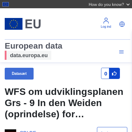
How do you know?
Log ind
European data
data.europa.eu
0
Datasæt
WFS om udviklingsplanen
Grs - 9 In den Weiden
(oprindelse) for
Samtgemeinde Grasleben