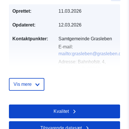
Oprettet:
11.03.2026
Opdateret:
12.03.2026
Kontaktpunkter:
Samtgemeinde Grasleben
E-mail:
mailto:grasleben@grasleben.de
Adresse:
Bahnhofstr. 4,
Grasleben, D-38368,
Deutschland
Webadresse:
Vis mere
https://www.samtgemeinde-
grasleben.de
Kvalitet
Fortegnelse over
Tilføjet til data.europa.eu:
21
kataloger:
March 2026
Opdateret på data.europa.eu:
Tilsvarende datasæt