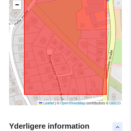
−
Leaflet
|
©
OpenStreetMap
contributors ©
GISCO
Yderligere information
keyboard_arrow_up