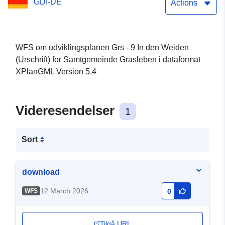
GDI-DE
Actions
WFS om udviklingsplanen Grs - 9 In den Weiden
(Urschrift) for Samtgemeinde Grasleben i dataformat
XPlanGML Version 5.4
Videresendelser
1
Sort
download
12 March 2026
WFS
0
Tilgå URL