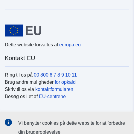
Dette website forvaltes af
europa.eu
Kontakt EU
Ring til os på
00 800 6 7 8 9 10 11
Brug andre muligheder
for opkald
Skriv til os via
kontaktformularen
Besøg os i et af
EU-centrene
Sociale medier
Vi benytter cookies på dette website for at forbedre
Søg efter EU's sider på
sociale medier
din brugeroplevelse