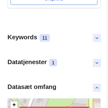
Keywords
11
keyboard_arrow_down
Datatjenester
1
keyboard_arrow_down
Datasæt omfang
keyboard_arrow_up
+