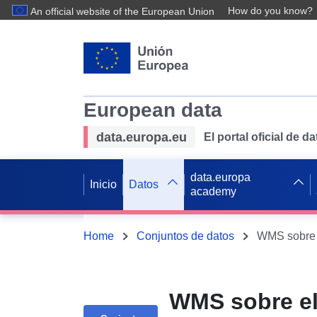
How do you know?
An official website of the European Union
European data
data.europa.eu
El portal oficial de 
data.europa
Inicio
Datos
academy
Home
Conjuntos de datos
WMS sobre el 