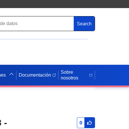
Search
Sobre
nes
Documentación
nosotros
 -
0