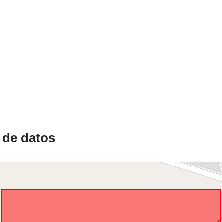
Conforme a:
uriRef:
 de datos