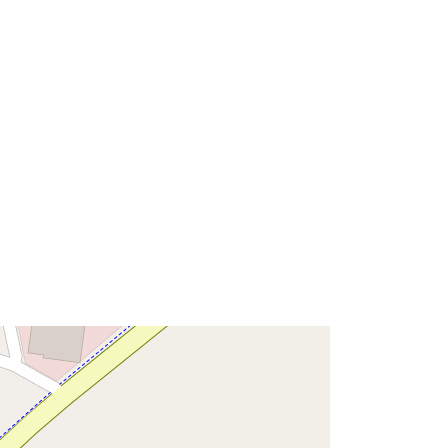
53.1732707 ], [ 7.7521694,
53.1732707 ], [ 7.7521694,
53.1741966 ] ]
Tipo:
Polygon
Recurso:
http://data.europa.eu/eli/reg/2009/97
6
http://data.europa.eu/88u/dataset/8a
30fdb6-c84a-44a2-b679-
96bfa621b602