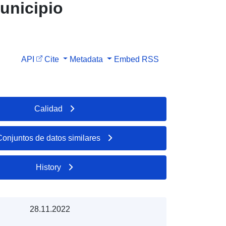
unicipio
API
Cite
Metadata
Embed
RSS
Calidad
Conjuntos de datos similares
History
28.11.2022