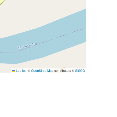
Leaflet
|
©
OpenStreetMap
contributors ©
GISCO