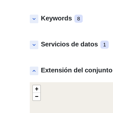
Keywords
keyboard_arrow_down
8
Servicios de datos
keyboard_arrow_down
1
Extensión del conjunto
keyboard_arrow_up
+
−