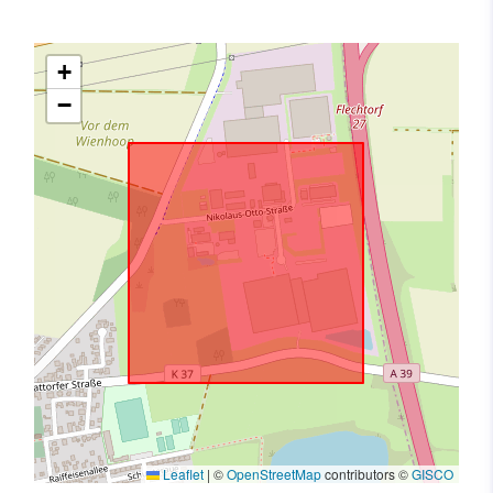
+
−
Leaflet
|
©
OpenStreetMap
contributors ©
GISCO