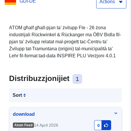
GDI-DE
fil-pjan ta’ żvilupp relatat
Actions
mal-proġett taċ-Ċentru ta’
Żvilupp tat-Tramuntana
ATOM għalf għall-pjan ta' żvilupp Fle - 26 żona
industrijali Rückwinkel & Rückanger ma ÖBV Bidla fil-
(oriġini) tal-muniċipalità ta’
pjan ta’ żvilupp relatat mal-proġett taċ-Ċentru ta’
Lehr
Żvilupp tat-Tramuntana (oriġini) tal-muniċipalità ta’
Lehr fil-format tad-data INSPIRE PLU Verżjoni 4.0.1
Distribuzzjonijiet
1
Sort
download
14 April 2026
Atom Feed
0