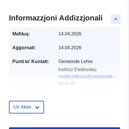
Informazzjoni Addizzjonali
keyboard_arrow_up
Maħluq:
14.04.2026
Aġġornati:
14.04.2026
Punti ta' Kuntatt:
Gemeinde Lehre
Indirizz Elettroniku:
mailto:rathaus@gemeinde-
lehre.de
Indirizz:
Marktstraße 10,
Lehre, D-38165,
Deutschland
Uri Aktar
URL:
https://gemeinde-
lehre.de