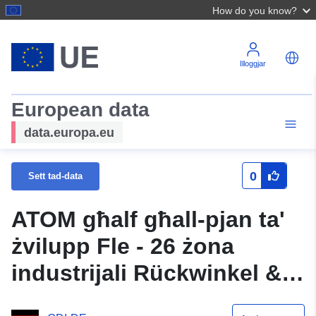
How do you know?
Illoggjar
European data
data.europa.eu
0
Sett tad-data
ATOM għalf għall-pjan ta'
żvilupp Fle - 26 żona
industrijali Rückwinkel &
Rückanger ma ÖBV Bidla