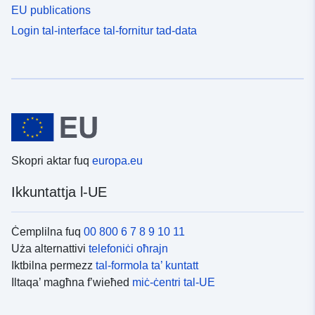
EU publications
Login tal-interface tal-fornitur tad-data
Skopri aktar fuq
europa.eu
Ikkuntattja l-UE
Ċemplilna fuq
00 800 6 7 8 9 10 11
Uża alternattivi
telefoniċi oħrajn
Iktbilna permezz
tal-formola ta’ kuntatt
Iltaqa’ magħna f’wieħed
miċ-ċentri tal-UE