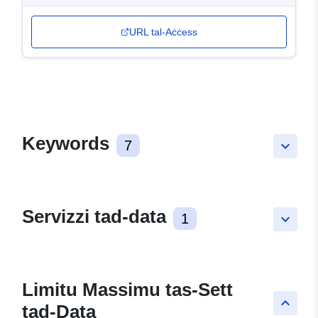
URL tal-Aċċess
Keywords
7
keyboard_arrow_down
Servizzi tad-data
1
keyboard_arrow_down
Limitu Massimu tas-Sett
keyboard_arrow_up
tad-Data