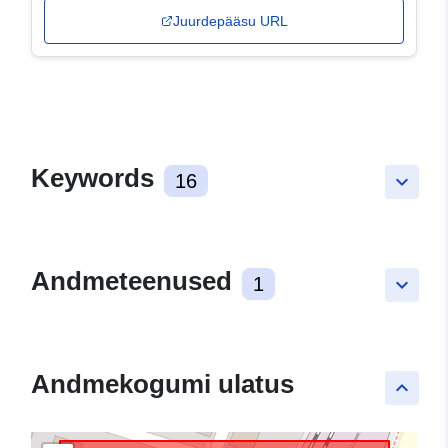
Juurdepääsu URL
Keywords
16
keyboard_arrow_down
Andmeteenused
1
keyboard_arrow_down
Andmekogumi ulatus
keyboard_arrow_up