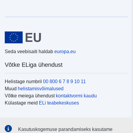
Seda veebisaiti haldab
europa.eu
Võtke ELiga ühendust
Helistage numbril
00 800 6 7 8 9 10 11
Muud
helistamisvõimalused
Võtke meiega ühendust
kontaktvormi kaudu
Külastage meid
ELi teabekeskuses
Sotsiaalmeedia
Kasutuskogemuse parandamiseks kasutame