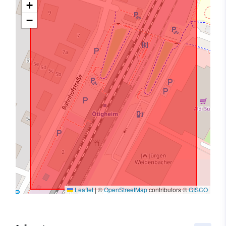
+
−
Leaflet
|
©
OpenStreetMap
contributors ©
GISCO