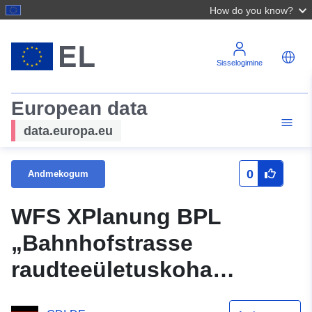
How do you know?
Sisselogimine
European data
data.europa.eu
0
Andmekogum
WFS XPlanung BPL
„Bahnhofstrasse
raudteeületuskoha
arengukava“