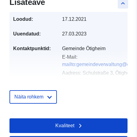
Lisateave
keyboard_arrow_up
Loodud:
17.12.2021
Uuendatud:
27.03.2023
Kontaktpunktid:
Gemeinde Ötigheim
E-Mail:
mailto:gemeindeverwaltung@oeti
Aadress:
Schulstraße 3, Ötigheim,
Deutschland
URL:
http://www.oetigheim.de
Näita rohkem
Kataloogi kirje:
Lisatud andmetele.europa.eu:
21 
2026
Ajakohastatud veebisaidil Data.eu
Kvaliteet
25 July 2026