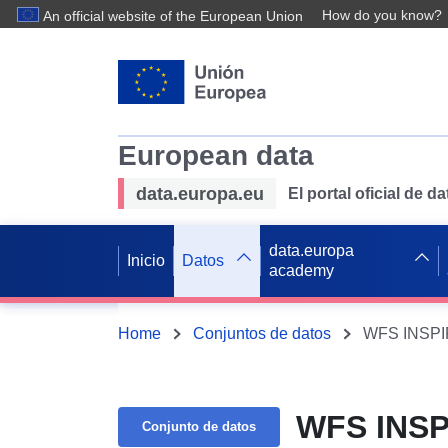
How do you know?
An official website of the European Union
European data
data.europa.eu
El portal oficial de 
data.europa
Inicio
Datos
academy
Home
Conjuntos de datos
WFS INSPIR
WFS INSP
Conjunto de datos