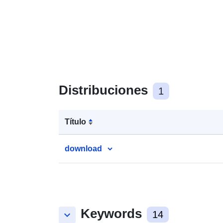
Distribuciones
1
Título
download
Keywords
keyboard_arrow_down
14