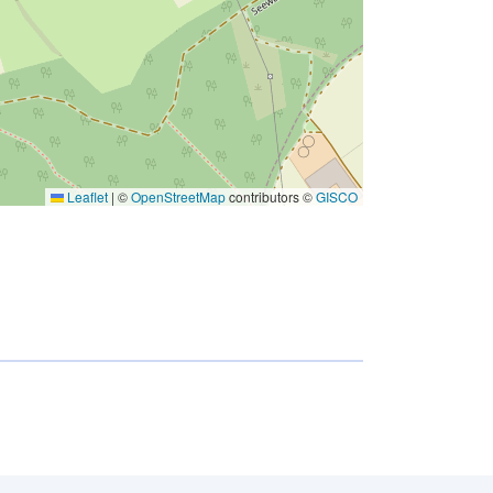
Leaflet
|
©
OpenStreetMap
contributors ©
GISCO