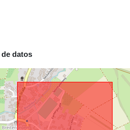
Conforme a:
uriRef:
 de datos