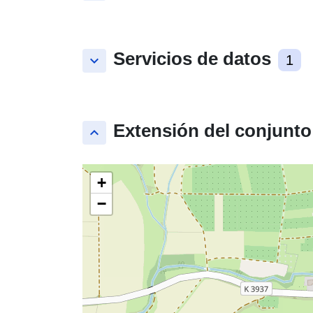
Servicios de datos
keyboard_arrow_down
1
Extensión del conjunto
keyboard_arrow_up
+
−