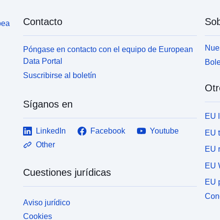
Contacto
Sob
pea
Nues
Póngase en contacto con el equipo de European
Data Portal
Bole
Suscribirse al boletín
Otr
Síganos en
EU 
LinkedIn
Facebook
Youtube
EU 
Other
EU r
EU 
Cuestiones jurídicas
EU p
Cone
Aviso jurídico
Cookies