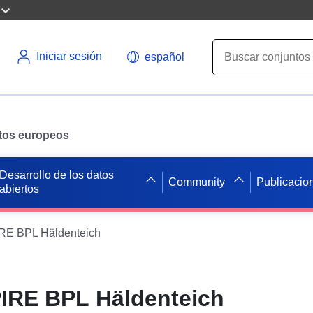
Iniciar sesión
español
datos europeos
Desarrollo de los datos
Community
Publicacio
abiertos
E BPL Häldenteich
IRE BPL Häldenteich