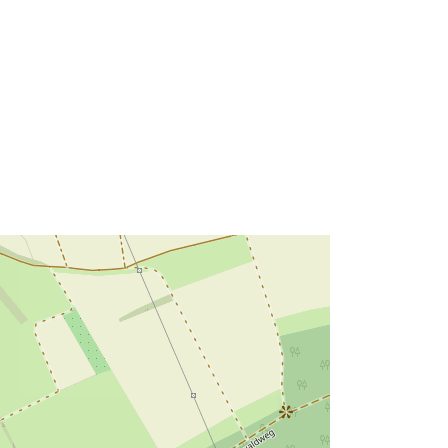
Tipo:
Polygon
Recurso:
http://data.europa.eu/eli/reg/2009/97
6
http://data.europa.eu/88u/dataset/8a
556b2d-59a9-470a-9167-
4faafff808ad