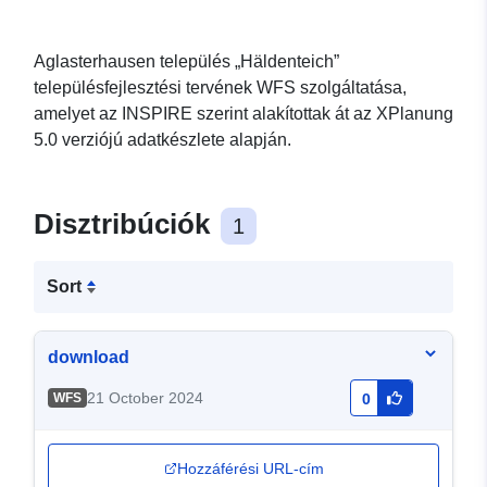
Aglasterhausen település „Häldenteich”
településfejlesztési tervének WFS szolgáltatása,
amelyet az INSPIRE szerint alakítottak át az XPlanung
5.0 verziójú adatkészlete alapján.
Disztribúciók
1
Sort
download
21 October 2024
WFS
0
Hozzáférési URL-cím