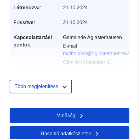
Létrehozva:
21.10.2024
Frissítve:
21.10.2024
Kapcsolattartási
Gemeinde Aglasterhausen
pontok:
E-mail:
mailto:post@aglasterhausen.de
Cím:
Am Marktplatz 1,
Aglasterhausen, 74858,
Deutschland
URL:
Több megjelenítése
http://www.aglasterhausen.de
Katalógus-
Hozzáadva a data.europa.eu-hoz:
Minőség
nyilvántartás:
21 March 2026
Frissítve: data.europa.eu:
25 July
2026
Hasonló adatkészletek