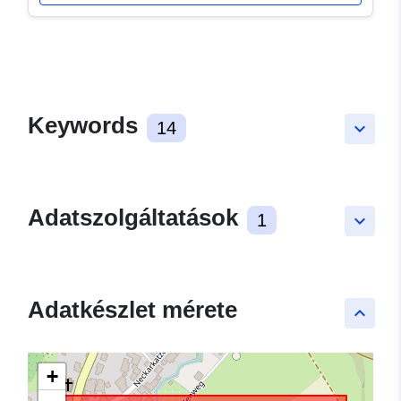
Keywords
14
keyboard_arrow_down
Adatszolgáltatások
1
keyboard_arrow_down
Adatkészlet mérete
keyboard_arrow_up
+