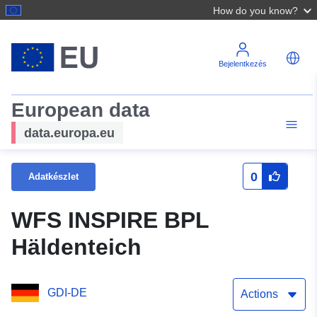
How do you know?
Bejelentkezés
European data
data.europa.eu
0
Adatkészlet
WFS INSPIRE BPL
Häldenteich
GDI-DE
Actions