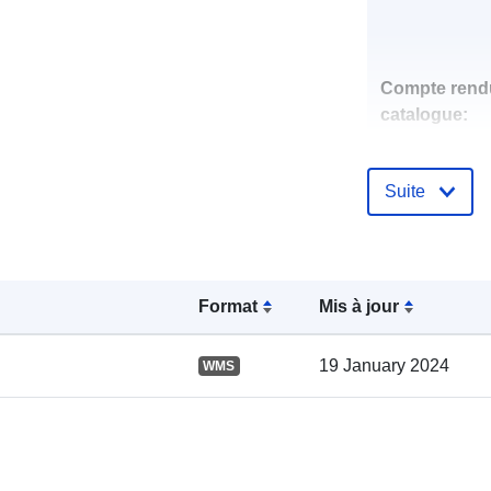
Compte rend
catalogue:
Suite
spatial:
Format
Mis à jour
19 January 2024
WMS
uriRef: