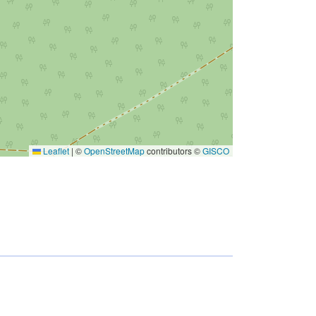
Leaflet
|
©
OpenStreetMap
contributors ©
GISCO