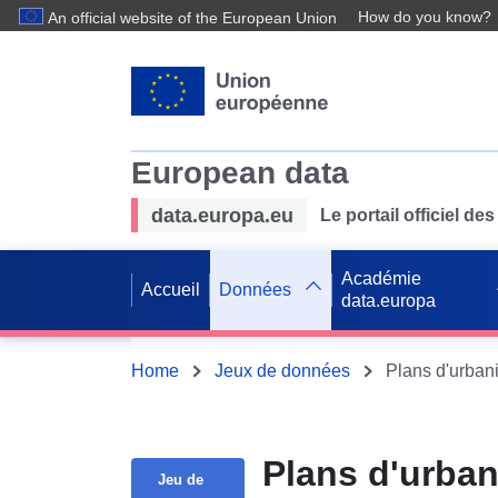
How do you know?
An official website of the European Union
European data
data.europa.eu
Le portail officiel 
Académie
Accueil
Données
data.europa
Home
Jeux de données
Plans d'urba
Jeu de