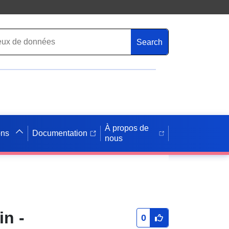
Search
À propos de
ons
Documentation
nous
n -
0