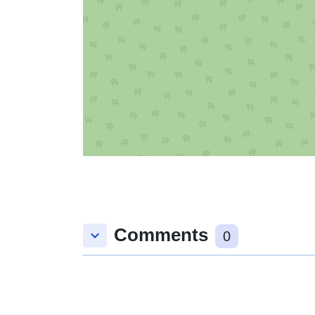
Comments
keyboard_arrow_down
0