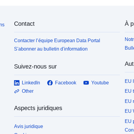
Contact
À p
ons
Notr
Contacter l’équipe European Data Portal
Bull
S'abonner au bulletin d'information
Aut
Suivez-nous sur
EU 
LinkedIn
Facebook
Youtube
EU 
Other
EU r
Aspects juridiques
EU 
EU p
Avis juridique
Conn