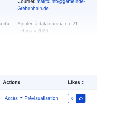
Courriel:
mailto:info@gemeinde-
Grebenhain.de
u du
Ajoutée à data.europa.eu:
21
February 2026
Mise à jour sur data.europa.eu:
25
July 2026
Coordonnées:
[ [ 9.31832, 50.5068 ],
[ 9.31913, 50.5068 ], [ 9.31913,
50.5056 ], [ 9.31832, 50.5056 ], [
Actions
Likes
9.31832, 50.5068 ] ]
Type:
Polygon
Accès
Prévisualisation
0
http://data.europa.eu/88u/dataset/8a
8cde77-e0a5-7365-7fb2-
f78c80c202c9