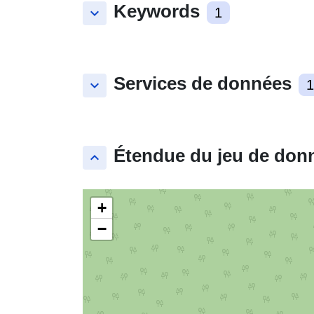
Keywords
keyboard_arrow_down
1
Services de données
keyboard_arrow_down
1
Étendue du jeu de don
keyboard_arrow_up
+
−