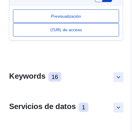
Previsualización
URL de acceso
Keywords
16
keyboard_arrow_down
Servicios de datos
1
keyboard_arrow_down