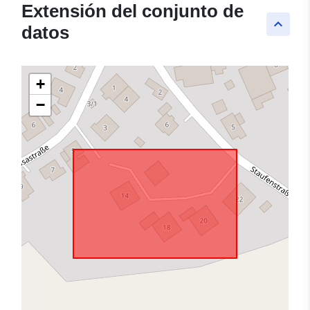
Extensión del conjunto de
keyboard_arrow_up
datos
+
−