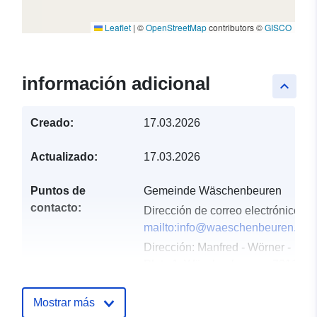
Leaflet
|
©
OpenStreetMap
contributors ©
GISCO
información adicional
keyboard_arrow_up
Creado:
17.03.2026
Actualizado:
17.03.2026
Puntos de
Gemeinde Wäschenbeuren
contacto:
Dirección de correo electrónico:
mailto:info@waeschenbeuren.de
Dirección:
Manfred - Wörner -
Platz 1, Wäschenbeuren, 73116,
Deutschland
URL:
Mostrar más