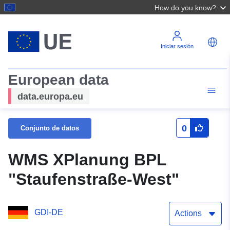
How do you know?
Iniciar sesión
European data
data.europa.eu
0
Conjunto de datos
WMS XPlanung BPL
"Staufenstraße-West"
GDI-DE
Actions