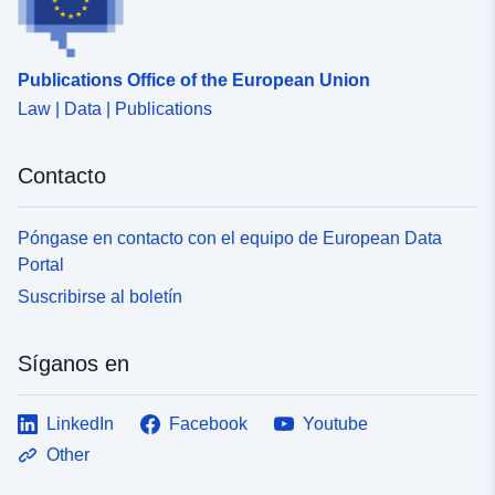
uriRef:
http://data.europa.eu/88u/dataset
1612-48ca-a187-afc743715b84
Publications Office of the European Union
Law | Data | Publications
Contacto
Póngase en contacto con el equipo de European Data
Portal
Suscribirse al boletín
Síganos en
LinkedIn
Facebook
Youtube
Other