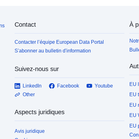
Contact
À p
ons
Notr
Contacter l’équipe European Data Portal
Bull
S'abonner au bulletin d'information
Aut
Suivez-nous sur
EU 
LinkedIn
Facebook
Youtube
EU 
Other
EU r
Aspects juridiques
EU 
EU p
Avis juridique
Conn