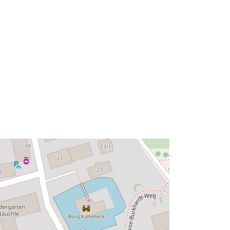
48.6363825 ] ]
Type:
Polygon
à:
Ressource:
http://data.europa.eu/eli/reg/2009/97
6
http://data.europa.eu/88u/dataset/8b
01fd04-63ed-4788-b3d4-
806e31480832