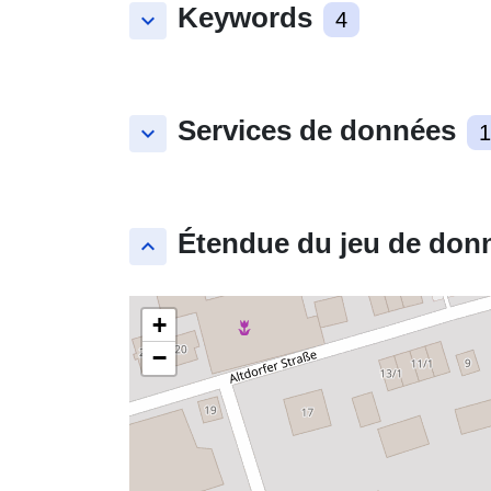
Keywords
keyboard_arrow_down
4
Services de données
keyboard_arrow_down
1
Étendue du jeu de don
keyboard_arrow_up
+
−