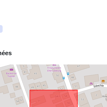
Correspond 
uriRef:
nées