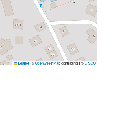
Leaflet
|
©
OpenStreetMap
contributors ©
GISCO