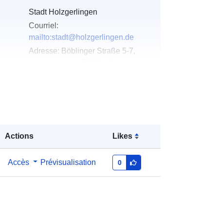
Stadt Holzgerlingen
Courriel:
mailto:stadt@holzgerlingen.de
Adresse:
Böblinger Straße 5-7,
Holzgerlingen, 71088, Deutschland
URL:
http://www.holzgerlingen.de
u du
Ajoutée à data.europa.eu:
02 May
2026
Mise à jour sur data.europa.eu:
25
Actions
Likes
July 2026
Accès
Prévisualisation
0
Coordonnées:
[ [ 9.0110044,
48.6363825 ], [ 9.0120709,
48.6363825 ], [ 9.0120709,
48.6357214 ], [ 9.0110044,
48.6357214 ], [ 9.0110044,