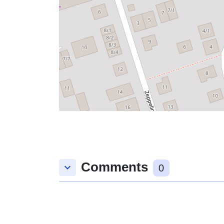
Comments
keyboard_arrow_down
0