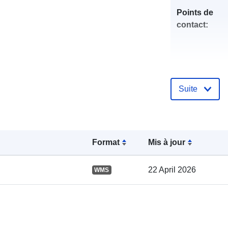
Points de
contact:
Suite
Compte rend
catalogue:
Format
Mis à jour
22 April 2026
WMS
spatial: