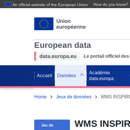
How do you know?
An official website of the European Union
European data
data.europa.eu
Le portail officiel 
Académie
Accueil
Données
data.europa
Home
Jeux de données
WMS INSPIRE P
WMS INSPIRE
Jeu de