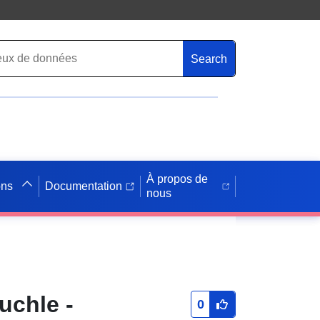
Search
À propos de
ons
Documentation
nous
uchle -
0