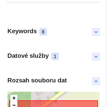
Keywords
8
keyboard_arrow_down
Datové služby
1
keyboard_arrow_down
Rozsah souboru dat
keyboard_arrow_up
+
−