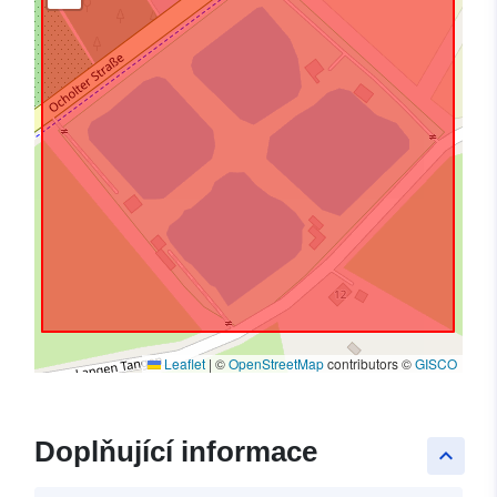
Leaflet
|
©
OpenStreetMap
contributors ©
GISCO
Doplňující informace
keyboard_arrow_up