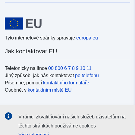
Tyto internetové stránky spravuje
europa.eu
Jak kontaktovat EU
Telefonicky na lince
00 800 6 7 8 9 10 11
Jiný způsob, jak nás kontaktovat
po telefonu
Písemně, pomocí
kontaktního formuláře
Osobně, v
kontaktním místě EU
Sociální média
V rámci zkvalitňování našich služeb uživatelům na
Vyhledávání informačních kanálů EU v
sociálních médiích
těchto stránkách používáme cookies
Více informací