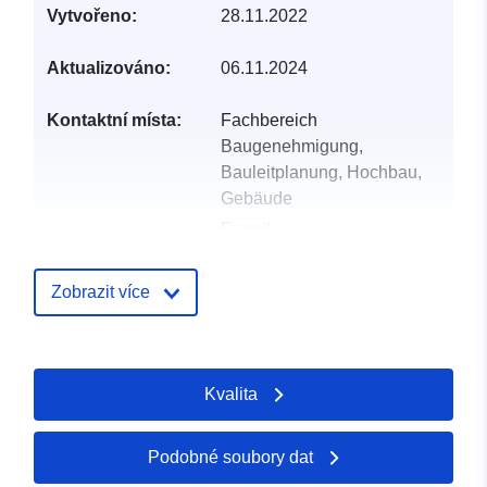
Vytvořeno:
28.11.2022
Aktualizováno:
06.11.2024
Kontaktní místa:
Fachbereich
Baugenehmigung,
Bauleitplanung, Hochbau,
Gebäude
E-mail:
mailto:gemeinde@apen.de
Adresa:
Hauptstraße 200,
Zobrazit více
Apen, 26889, Deutschland
Adresa URL:
http://www.apen.de
Kvalita
Katalogový
Přidáno do data.europa.eu:
záznam:
21 February 2026
Podobné soubory dat
Aktualizace údajů.europa.eu: