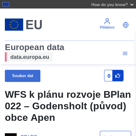
How do you know?
Přihlášení
European data
data.europa.eu
0
Soubor dat
WFS k plánu rozvoje BPlan
022 – Godensholt (původ)
obce Apen