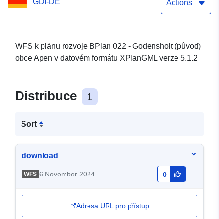
GDI-DE
Actions
WFS k plánu rozvoje BPlan 022 - Godensholt (původ)
obce Apen v datovém formátu XPlanGML verze 5.1.2
Distribuce
1
Sort
download
6 November 2024
WFS
0
Adresa URL pro přístup