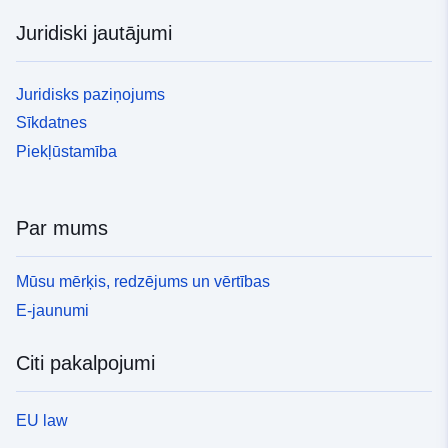
experienced (25°C or 29°C) ThermalRegime - thermal
Juridiski jautājumi
variation experienced (Const - constant or Fluct -
fluctuating regime) Vial – vial where each pair was kept
EggCollDay – day the eggs were collected and placed in
Juridisks paziņojums
one of the thermal conditions. PairingDay – day males
Sīkdatnes
and females were paired Productivity – number of adult
offspring produced. Daughters – number of female
Piekļūstamība
offspring produced. Sons – number of male offspring
produced. IGV – absolute deviation from the median as
a measure of intra-genotypic variability. *Bevers, R. P.
Par mums
J., et al (2019). Mitochondrial haplotypes affect
metabolic phenotypes in the Drosophila Genetic
Mūsu mērķis, redzējums un vērtības
Reference Panel. Nature Metabolism, 1, 1226–1242.
https://doi.org/10.1038/s42255-019-0147-3 Zwoinska, M.
E-jaunumi
K., Rodrigues, L. R., Slate, J., & Snook, R. R. (2020).
Phenotypic responses to and genetic architecture of
Citi pakalpojumi
sterility in response to sub-lethal temperature during
development. Frontiers in Genetics, 11, 573.
https://doi.org/10.3389/fgene.2020.00573
EU law