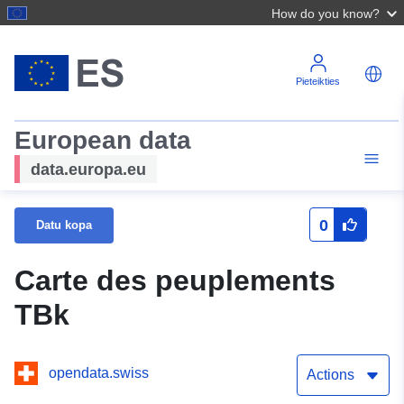
How do you know?
Pieteikties
European data
data.europa.eu
0
Datu kopa
Carte des peuplements
TBk
opendata.swiss
Actions