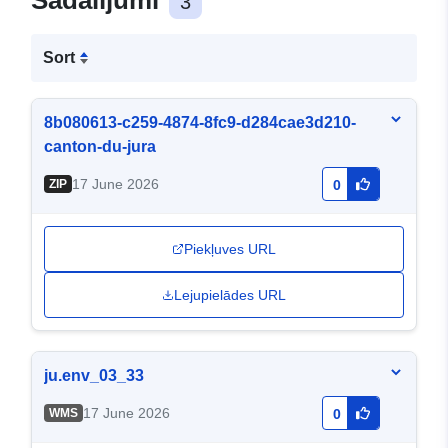
Sadalījumi
3
Sort
8b080613-c259-4874-8fc9-d284cae3d210-
canton-du-jura
17 June 2026
ZIP
0
Piekļuves URL
Lejupielādes URL
ju.env_03_33
17 June 2026
WMS
0