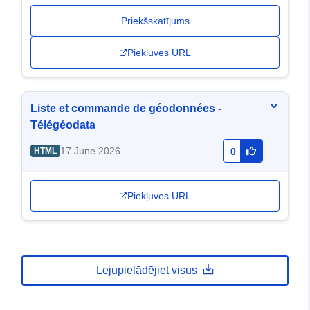
Priekšskatījums
Piekļuves URL
Liste et commande de géodonnées -
Télégéodata
17 June 2026
HTML
0
Piekļuves URL
Lejupielādējiet visus