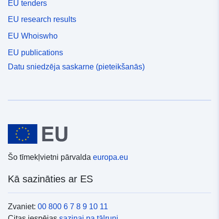
EU tenders
EU research results
EU Whoiswho
EU publications
Datu sniedzēja saskarne (pieteikšanās)
Šo tīmekļvietni pārvalda
europa.eu
Kā sazināties ar ES
Zvaniet:
00 800 6 7 8 9 10 11
Citas iespējas
saziņai pa tālruni