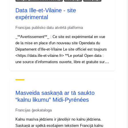
ieraksts:
December 2025
Jaunākā informācija par Data.euro
Data Ille-et-Vilaine - site
01 August 2026
expérimental
Francijas publisko datu atvērtā platforma
Identifikatori:
8B080613-C259-4874-
_**Avertissement**_ : Ce site est expérimental en vue
8FC9-
de la mise en place d'un nouveau site Opendata du
D284CAE3D210@canton-
Département d’Ille-et-Vilaine Le site officiel est toujours
du-jura
<https://data.ille-et-vilaine.fr> **Le portail Open data :
une source d’informations ouverte, libre et gratuite sur
uriRef:
http://data.europa.eu/88u/dataset
l’Ille-et-Vilaine** Le portail Data.ille-et-vilaine.fr met à
c259-4874-8fc9-d284cae3d210-ca
disposition de toutes et tous près d’une centaine de jeux
jura
de données sur le Département d’Ille-et-Vilaine.
Renforcé par la loi pour une république numérique de
Masveida saskaņā ar tā saukto
Uzkrāšanas
unknown
2016, l'Open data, ou ouverture des données, vise à
“kalnu likumu” Midi-Pyrénées
periodiskums:
rendre les données publiques accessibles à tous les
citoyens.nes, qui peuvent ensuite les réutiliser et les
Francijas ģeokataloga
redistribuer librement et sans restriction. La mise en
place du portail Open data d’Ille-et-Vilaine en 2021 vise
Kalnu masīva jēdziens ir jānošķir no kalnu jēdziena.
à répondre à un enjeu de transparence de l’action
Saskaņā ar spēkā esošajiem tekstiem Francijā kalnu