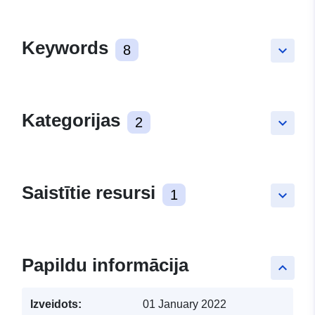
Keywords
8
keyboard_arrow_down
Kategorijas
2
keyboard_arrow_down
Saistītie resursi
1
keyboard_arrow_down
Papildu informācija
keyboard_arrow_up
Izveidots:
01 January 2022