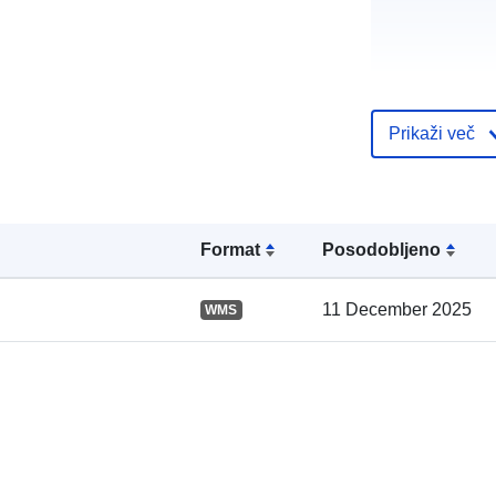
Prikaži več
Katalogski za
Format
Posodobljeno
Prostorski:
11 December 2025
WMS
Ustreza: