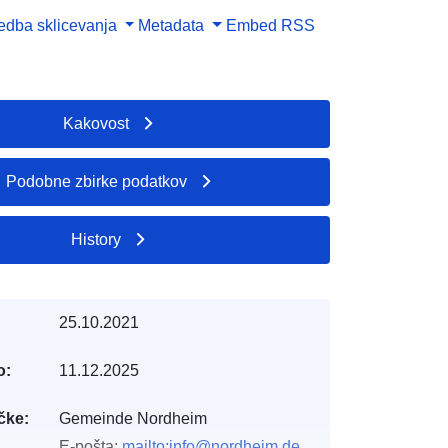
dba sklicevanja
Metadata
Embed
RSS
Kakovost
Podobne zbirke podatkov
History
25.10.2021
o:
11.12.2025
čke:
Gemeinde Nordheim
E-pošta:
mailto:info@nordheim.de