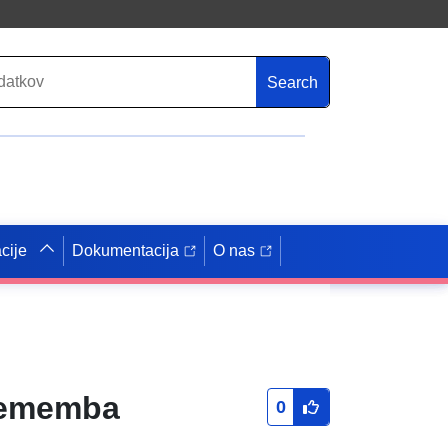
Search
cije
Dokumentacija
O nas
prememba
0