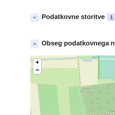
Podatkovne storitve
keyboard_arrow_down
1
Obseg podatkovnega n
keyboard_arrow_up
+
−