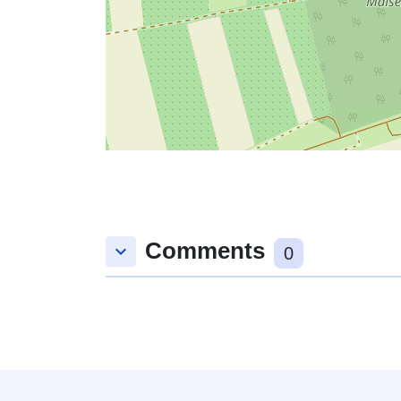
Comments
keyboard_arrow_down
0