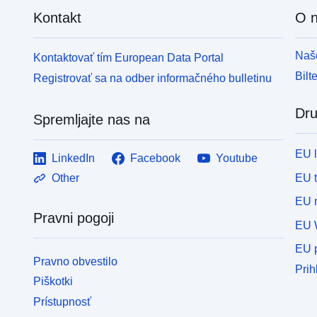
Kontakt
O 
Naše
Kontaktovať tím European Data Portal
Bilt
Registrovať sa na odber informačného bulletinu
Dru
Spremljajte nas na
EU 
LinkedIn
Facebook
Youtube
EU 
Other
EU r
Pravni pogoji
EU 
EU p
Pravno obvestilo
Prih
Piškotki
Prístupnosť