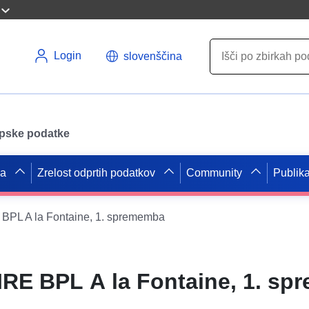
Login
slovenščina
opske podatke
pa
Zrelost odprtih podatkov
Community
Publika
PL A la Fontaine, 1. sprememba
RE BPL A la Fontaine, 1. s