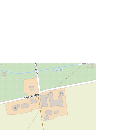
http://data.europa.eu/eli/reg/2009/97
6
http://data.europa.eu/88u/dataset/8b
0a42ae-97a1-47d1-b9de-
b58e20cc2331