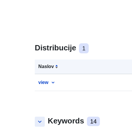
Distribucije
1
Naslov
view
Keywords
keyboard_arrow_down
14