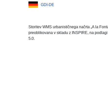
GDI-DE
Storitev WMS urbanističnega načrta „A la Fon
preoblikovana v skladu z INSPIRE, na podlagi
5.0.