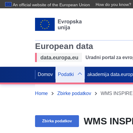
How do you know?
An official website of the European Union
European data
data.europa.eu
Uradni portal za evr
Domov
Podatki
akademija data.euro
Home
Zbirke podatkov
WMS INSPIRE B
WMS INSPI
Zbirka podatkov