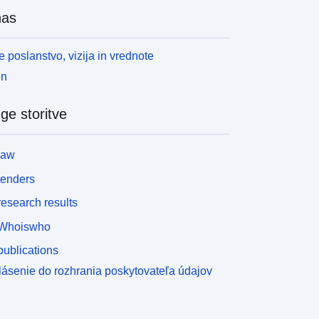
nas
 poslanstvo, vizija in vrednote
en
ge storitve
law
tenders
esearch results
Whoiswho
ublications
lásenie do rozhrania poskytovateľa údajov