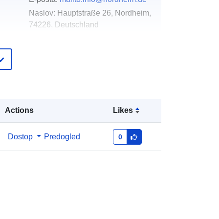
Naslov:
Hauptstraße 26, Nordheim,
74226, Deutschland
Katalog:
http://www.nordheim.de
pis:
Dodano v data.europa.eu:
21 February
2026
Posodobljeno na spletišču Data.europa.eu:
25 July 2026
Actions
Likes
Usklajuje:
[ [ 9.10172, 49.1009444 ],
Dostop
Predogled
0
[ 9.1042353, 49.1009444 ], [
9.1042353, 49.0992837 ], [ 9.10172,
49.0992837 ], [ 9.10172,
49.1009444 ] ]
Tip:
Polygon
Vir: