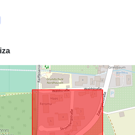
uriRef:
iza