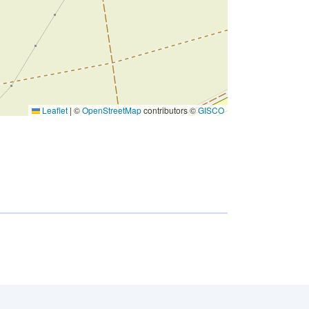
Leaflet
|
©
OpenStreetMap
contributors ©
GISCO