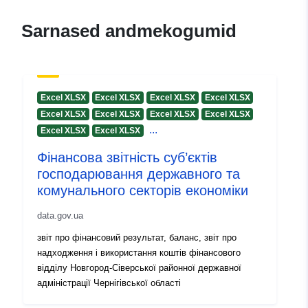
mailto:istashevska@odessa.gov.u
Sarnased andmekogumid
Kataloogi kirje:
Lisatud andmetele.europa.eu:
28 J
2026
Ajakohastatud veebisaidil Data.eu
29 July 2026
Excel XLSX
Excel XLSX
Excel XLSX
Excel XLSX
Excel XLSX
Excel XLSX
Excel XLSX
Excel XLSX
Identifikaatorid:
8b0cf127-5edd-4c0b-8e3b-
...
Excel XLSX
Excel XLSX
d5b707964cfc
Фінансова звітність суб’єктів
господарювання державного та
uriRef:
http://data.europa.eu/88u/dataset/
комунального секторів економіки
5edd-4c0b-8e3b-d5b707964cfc
data.gov.ua
Versiooni teave:
1.0
звіт про фінансовий результат, баланс, звіт про
надходження і використання коштів фінансового
відділу Новгород-Сіверської районної державної
адміністрації Чернігівської області