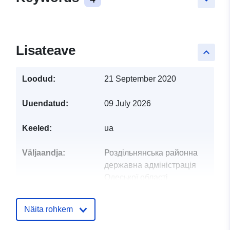
Lisateave
keyboard_arrow_up
Loodud:
21 September 2020
Uuendatud:
09 July 2026
Keeled:
ua
Väljaandja:
Роздільнянська районна
державна адміністрація
Одеської області
Kontaktpunktid:
Сташевська Ірина Вікторівна
Näita rohkem
E-Mail: