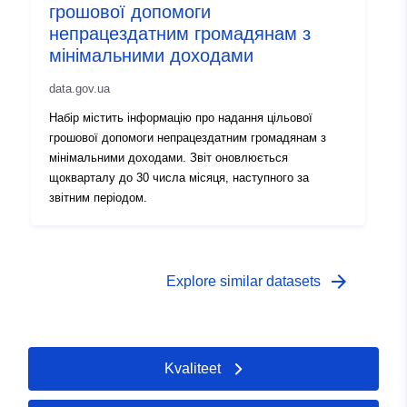
грошової допомоги
непрацездатним громадянам з
мінімальними доходами
data.gov.ua
Набір містить інформацію про надання цільової
грошової допомоги непрацездатним громадянам з
мінімальними доходами. Звіт оновлюється
щокварталу до 30 числа місяця, наступного за
звітним періодом.
arrow_forward
Explore similar datasets
Kvaliteet