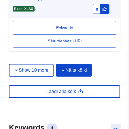
-
Excel XLSX
0
Eelvaade
Juurdepääsu URL
Show 10 more
Näita kõiki
Laadi alla kõik
Keywords
4
keyboard_arrow_down