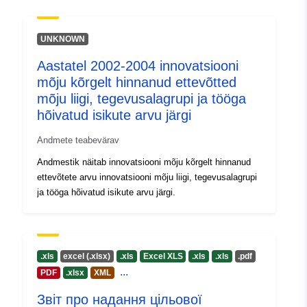
UNKNOWN
Aastatel 2002-2004 innovatsiooni
mõju kõrgelt hinnanud ettevõtted
mõju liigi, tegevusalagrupi ja tööga
hõivatud isikute arvu järgi
Andmete teabevärav
Andmestik näitab innovatsiooni mõju kõrgelt hinnanud
ettevõtete arvu innovatsiooni mõju liigi, tegevusalagrupi
ja tööga hõivatud isikute arvu järgi.
.xls
excel (.xlsx)
.xls
Excel XLS
.xls
.xls
.pdf
...
PDF
.xlsx
XML
Звіт про надання цільової