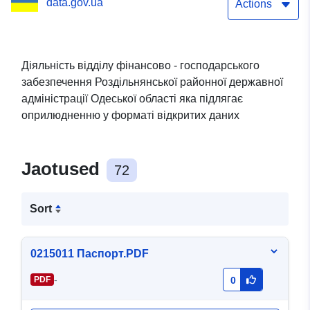
data.gov.ua
районної державної
Actions
адміністрації Одеської
області
Діяльність відділу фінансово - господарського
забезпечення Роздільнянської районної державної
адміністрації Одеської області яка підлягає
оприлюдненню у форматі відкритих даних
Jaotused
72
Sort
0215011 Паспорт.PDF
-
PDF
0