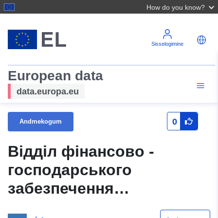
How do you know?
Sisselogimine
European data
data.europa.eu
0
Andmekogum
Відділ фінансово -
господарського
забезпечення
Роздільнянської