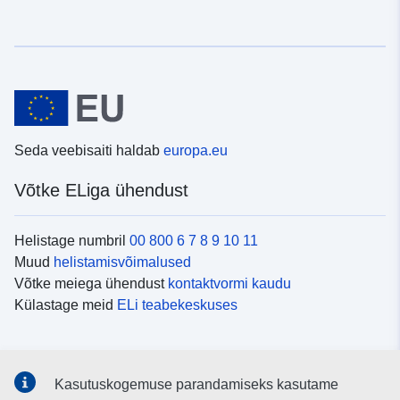
Seda veebisaiti haldab
europa.eu
Võtke ELiga ühendust
Helistage numbril
00 800 6 7 8 9 10 11
Muud
helistamisvõimalused
Võtke meiega ühendust
kontaktvormi kaudu
Külastage meid
ELi teabekeskuses
Sotsiaalmeedia
Kasutuskogemuse parandamiseks kasutame