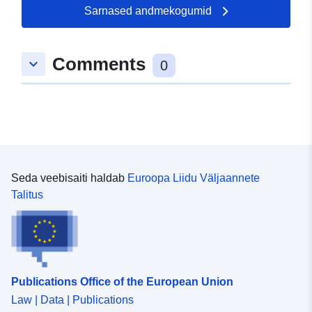
Sarnased andmekogumid
Comments
keyboard_arrow_down
0
Seda veebisaiti haldab
Euroopa Liidu Väljaannete
Talitus
Publications Office of the European Union
Law | Data | Publications