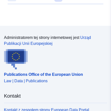
June 2026
Zaktualizowano dane.europa.eu:
01 August 2026
Identyfikatory:
8b1063d9-1254-42b2-a35b-
886d63f7884d
Administratorem tej strony internetowej jest
Urząd
Publikacji Unii Europejskiej
uriRef:
http://data.europa.eu/88u/dataset
1254-42b2-a35b-886d63f7884d
Informacje o
v2013.1
wersji:
Publications Office of the European Union
Law | Data | Publications
Kontakt
Kontakt z zespołem strony European Data Portal