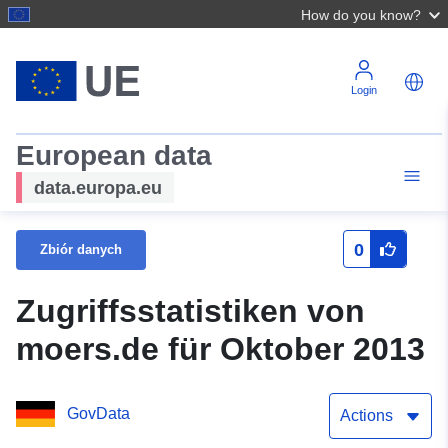
How do you know?
Login
European data
data.europa.eu
0
Zbiór danych
Zugriffsstatistiken von
moers.de für Oktober 2013
GovData
Actions