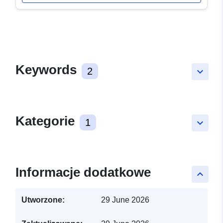
Keywords
2
keyboard_arrow_down
Kategorie
1
keyboard_arrow_down
Informacje dodatkowe
keyboard_arrow_up
Utworzone:
29 June 2026