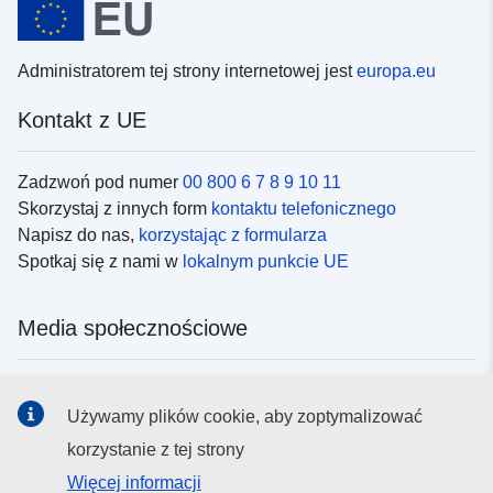
Administratorem tej strony internetowej jest
europa.eu
Kontakt z UE
Zadzwoń pod numer
00 800 6 7 8 9 10 11
Skorzystaj z innych form
kontaktu telefonicznego
Napisz do nas,
korzystając z formularza
Spotkaj się z nami w
lokalnym punkcie UE
Media społecznościowe
Obserwuj UE w
mediach społecznościowych
Używamy plików cookie, aby zoptymalizować
korzystanie z tej strony
Instytucje i organy UE
Więcej informacji