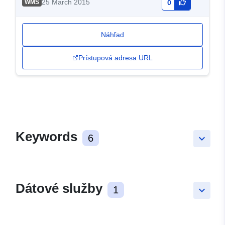
25 March 2015
WMS
0
Náhľad
Prístupová adresa URL
Keywords
6
keyboard_arrow_down
Dátové služby
1
keyboard_arrow_down