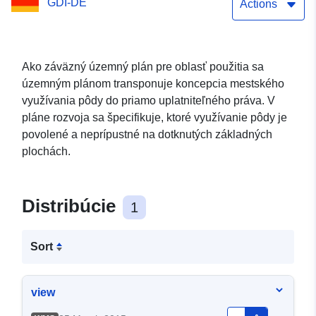
GDI-DE
doplňujúci návrh (WMS)
Actions
Ako záväzný územný plán pre oblasť použitia sa
územným plánom transponuje koncepcia mestského
využívania pôdy do priamo uplatniteľného práva. V
pláne rozvoja sa špecifikuje, ktoré využívanie pôdy je
povolené a neprípustné na dotknutých základných
plochách.
Distribúcie
1
Sort
view