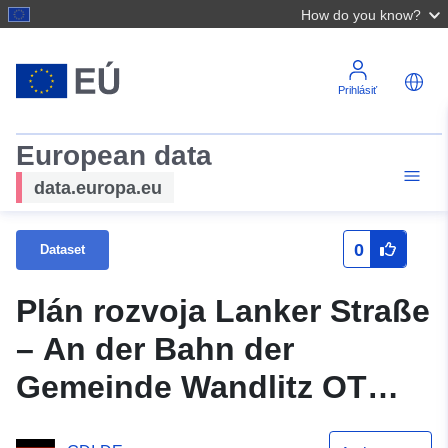
How do you know?
Prihlásiť
European data
data.europa.eu
0
Dataset
Plán rozvoja Lanker Straße
– An der Bahn der
Gemeinde Wandlitz OT
Basdorf, 2. pozmeňujúci a