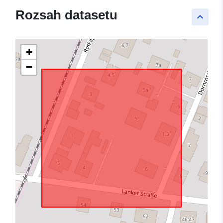
Rozsah datasetu
keyboard_arrow_up
+
−