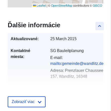
Leaflet
|
©
OpenStreetMap
contributors ©
GISCO
Ďalšie informácie
keyboard_arrow_up
Aktualizované:
25 March 2015
Kontaktné
SG Bauleitplanung
miesta:
E-mail:
mailto:gemeinde@wandlitz.de
Adresa:
Prenzlauer Chaussee
157, Wandlitz, 16348
Katalógový
Pridané k údajom.europa.eu:
21 F
záznam:
2026
Zobraziť viac
Aktualizované na základe údajov.
25 July 2026