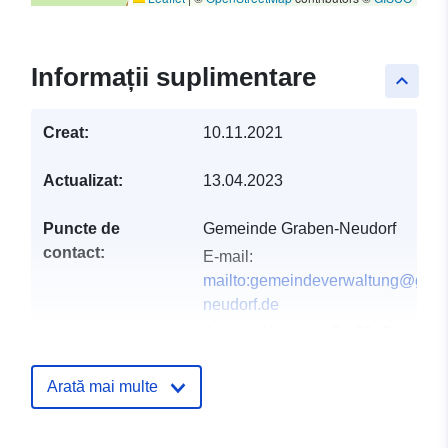
Informații suplimentare
keyboard_arrow_up
Creat:
10.11.2021
Actualizat:
13.04.2023
Puncte de
Gemeinde Graben-Neudorf
contact:
E-mail:
mailto:gemeindeverwaltung@grab
neudorf.de
Adresa:
Hauptstraße 39, Graben-
Neudorf, 76676, Deutschland
Adresă URL:
http://www.graben-
Arată mai multe
neudorf.de