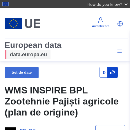
How do you know?
Autentificare
European data
data.europa.eu
0
Set de date
WMS INSPIRE BPL
Zootehnie Pajiști agricole
(plan de origine)