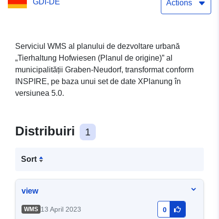
GDI-DE
Actions
Serviciul WMS al planului de dezvoltare urbană
„Tierhaltung Hofwiesen (Planul de origine)” al
municipalității Graben-Neudorf, transformat conform
INSPIRE, pe baza unui set de date XPlanung în
versiunea 5.0.
Distribuiri
1
Sort
view
13 April 2023
WMS
0