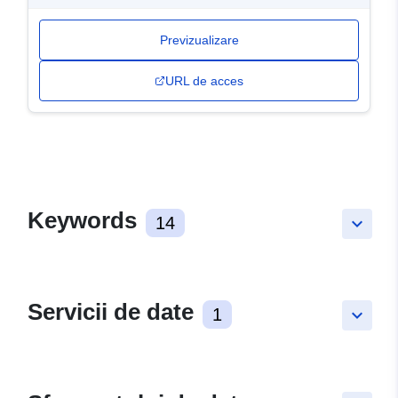
Previzualizare
URL de acces
Keywords
14
keyboard_arrow_down
Servicii de date
1
keyboard_arrow_down