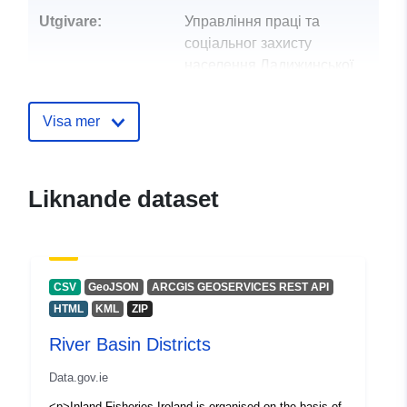
Utgivare:
Управління праці та
соціальног захисту
населення Ладижинської
міської ради
Visa mer
Kontaktpunkter:
Бойко Світлана
Станіславівна
E-postadress:
Liknande dataset
mailto:ladiginsoczahst@ukr.net
Katalogregister:
Läggs till i data.europa.eu:
28
July 2026
CSV
GeoJSON
ARCGIS GEOSERVICES REST API
Uppdaterad på data.europa.eu:
HTML
KML
ZIP
29 July 2026
River Basin Districts
Identifierare:
8b55bd2e-d485-45ae-8939-
Data.gov.ie
882c539dccf3
<p>Inland Fisheries Ireland is organised on the basis of