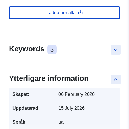
Ladda ner alla
Keywords
3
keyboard_arrow_down
Ytterligare information
keyboard_arrow_up
Skapat:
06 February 2020
Uppdaterad:
15 July 2026
Språk:
ua