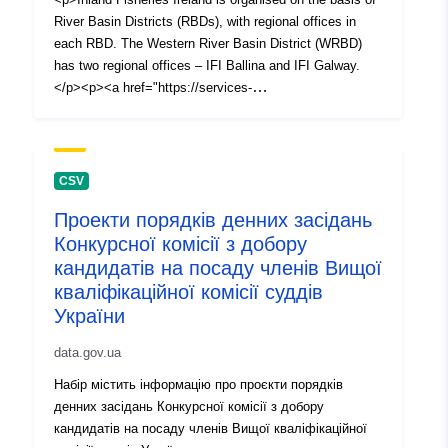
River Basin Districts (RBDs), with regional offices in
uriRef:
http://data.europa.eu/88u/dataset
each RBD. The Western River Basin District (WRBD)
d485-45ae-8939-882c539dccf3
has two regional offices – IFI Ballina and IFI Galway.
</p><p><a href="https://services-
Versionsinformati
1.0
eu1.arcgis.com/tnPmSZbB6GEKJjh8/ArcGIS/rest/servic
on:
es/RiverBasinDistricts/FeatureServer/1?f=pjson">REST
(JSON)</a></p>
CSV
Проекти порядків денних засідань
Конкурсної комісії з добору
кандидатів на посаду членів Вищої
кваліфікаційної комісії суддів
України
data.gov.ua
Набір містить інформацію про проєкти порядків
денних засідань Конкурсної комісії з добору
кандидатів на посаду членів Вищої кваліфікаційної