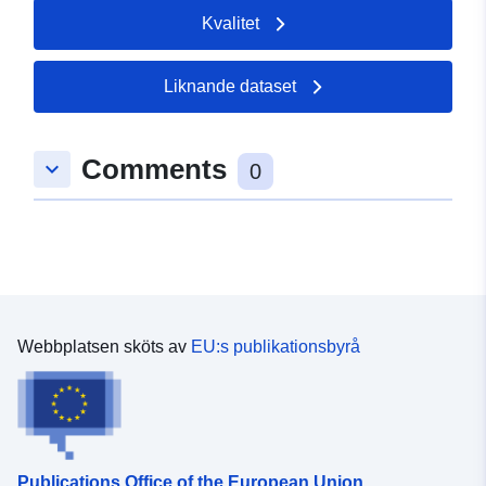
Kvalitet
Liknande dataset
Comments
keyboard_arrow_down
0
Webbplatsen sköts av
EU:s publikationsbyrå
Publications Office of the European Union