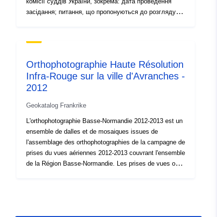
комісії суддів України, зокрема: дата проведення
засідання; питання, що пропонуються до розгляду;
інформацію про доповідача.
Orthophotographie Haute Résolution
Infra-Rouge sur la ville d'Avranches -
2012
Geokatalog Frankrike
L'orthophotographie Basse-Normandie 2012-2013 est un
ensemble de dalles et de mosaiques issues de
l'assemblage des orthophotographies de la campagne de
prises du vues aériennes 2012-2013 couvrant l'ensemble
de la Région Basse-Normandie. Les prises de vues ont
été réalisées en couleurs naturelles (Rouge Vert Bleu) et
en infrarouge (IR) avec une résolution native de 20cm.