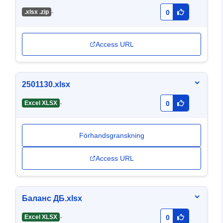
-
.xlsх .zip
0
Access URL
2501130.xlsx
-
Excel XLSX
0
Förhandsgranskning
Access URL
Баланс ДБ.xlsx
-
Excel XLSX
0