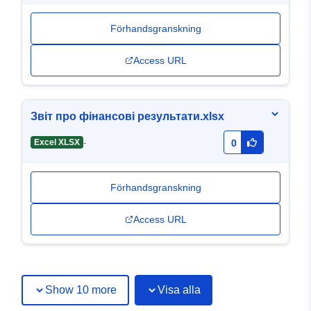
Förhandsgranskning
Access URL
Звіт про фінансові результати.xlsx
-
Excel XLSX
0
Förhandsgranskning
Access URL
Show 10 more
Visa alla