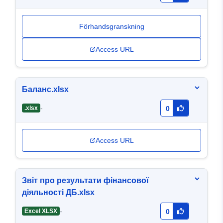
Förhandsgranskning
Access URL
Баланс.xlsx
-
.xlsx
0
Access URL
Звіт про результати фінансової
діяльності ДБ.xlsx
-
Excel XLSX
0