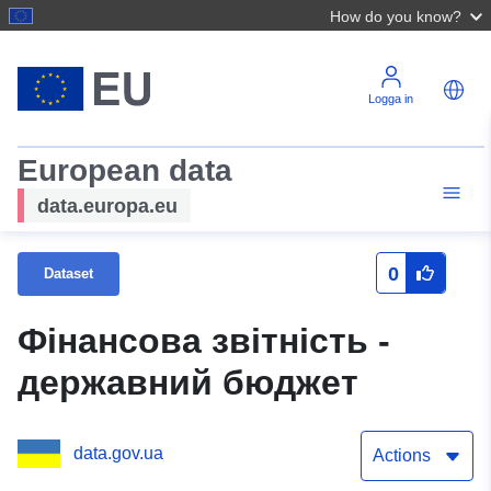
How do you know?
Logga in
European data
data.europa.eu
0
Dataset
Фінансова звітність -
державний бюджет
data.gov.ua
Actions