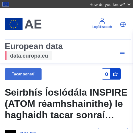
How do you know?
Logáil isteach
European data
data.europa.eu
0
Tacar sonraí
Seirbhís Íoslódála INSPIRE
(ATOM réamhshainithe) le
haghaidh tacar sonraí
córas P + R ag stáisiún