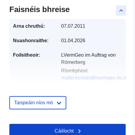
Faisnéis bhreise
keyboard_arrow_up
Arna chruthú:
07.07.2011
Nuashonraithe:
01.04.2026
Foilsitheoir:
LVermGeo im Auftrag von
Römerberg
Ríomhphost:
mailto:kontakt@lvermgeo.rlp.de
Taifead Catalóige:
Curtha le data.europa.eu:
21
February 2026
Taispeáin níos mó
Nuashonraithe ar data.europa.eu:
25 July 2026
Cáilíocht
Spásúil:
Comhordanáidí:
[ [ 8.39368,