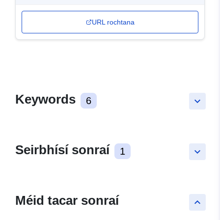
URL rochtana
Keywords
6
keyboard_arrow_down
Seirbhísí sonraí
1
keyboard_arrow_down
Méid tacar sonraí
keyboard_arrow_up