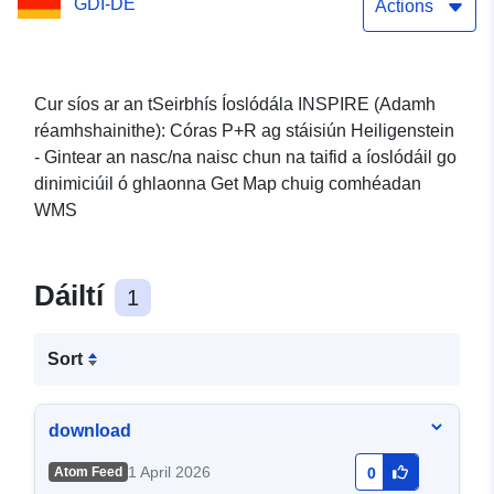
GDI-DE
Heiligenstein
Actions
Cur síos ar an tSeirbhís Íoslódála INSPIRE (Adamh
réamhshainithe): Córas P+R ag stáisiún Heiligenstein
- Gintear an nasc/na naisc chun na taifid a íoslódáil go
dinimiciúil ó ghlaonna Get Map chuig comhéadan
WMS
Dáiltí
1
Sort
download
1 April 2026
Atom Feed
0