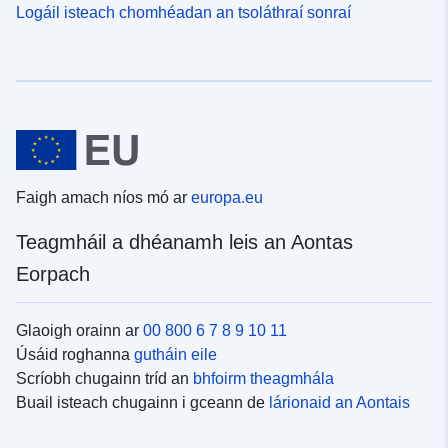
Logáil isteach chomhéadan an tsoláthraí sonraí
Faigh amach níos mó ar
europa.eu
Teagmháil a dhéanamh leis an Aontas
Eorpach
Glaoigh orainn ar
00 800 6 7 8 9 10 11
Úsáid roghanna
gutháin eile
Scríobh chugainn tríd an
bhfoirm theagmhála
Buail isteach chugainn i gceann de
lárionaid an Aontais