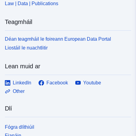
Law | Data | Publications
Teagmháil
Déan teagmháil le foireann European Data Portal
Liostáil le nuachtlitir
Lean muid ar
LinkedIn
Facebook
Youtube
Other
Dlí
Fógra dlíthiúil
Fianáin