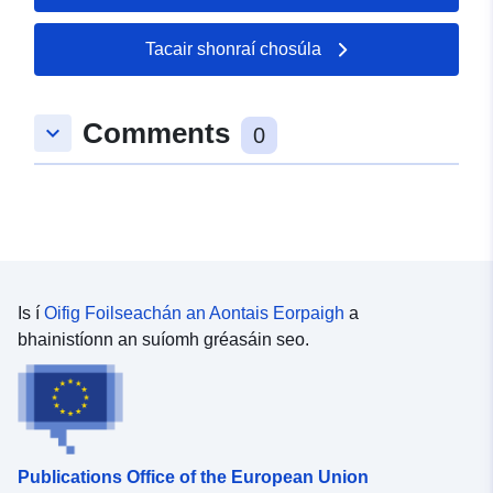
49.2867 ], [ 8.42032,
49.2867 ], [ 8.42032,
Tacair shonraí chosúla
49.2808 ], [ 8.39368,
49.2808 ], [ 8.39368,
49.2867 ] ]
Comments
keyboard_arrow_down
0
Clóscríobh:
Polygon
uriRef:
http://data.europa.eu/88u/dataset/
ab59-0002-d384-a5b205d07be8
Is í
Oifig Foilseachán an Aontais Eorpaigh
a
bhainistíonn an suíomh gréasáin seo.
Publications Office of the European Union