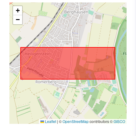
+
−
Leaflet
|
©
OpenStreetMap
contributors ©
GISCO